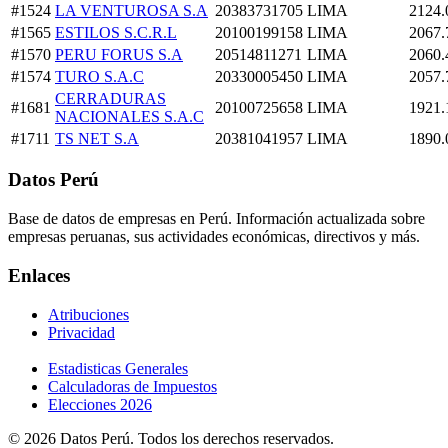
#1524
LA VENTUROSA S.A
20383731705
LIMA
2124.
#1565
ESTILOS S.C.R.L
20100199158
LIMA
2067.
#1570
PERU FORUS S.A
20514811271
LIMA
2060.
#1574
TURO S.A.C
20330005450
LIMA
2057.
CERRADURAS
#1681
20100725658
LIMA
1921.
NACIONALES S.A.C
#1711
TS NET S.A
20381041957
LIMA
1890.
Datos Perú
Base de datos de empresas en Perú. Información actualizada sobre
empresas peruanas, sus actividades económicas, directivos y más.
Enlaces
Atribuciones
Privacidad
Estadisticas Generales
Calculadoras de Impuestos
Elecciones 2026
© 2026 Datos Perú. Todos los derechos reservados.