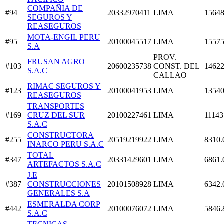
COMPAÑIA DE
#94
20332970411
LIMA
15648
SEGUROS Y
REASEGUROS
MOTA-ENGIL PERU
#95
20100045517
LIMA
15575
S.A
PROV.
FRUSAN AGRO
#103
20600235738
CONST. DEL
14622
S.A.C
CALLAO
RIMAC SEGUROS Y
#123
20100041953
LIMA
13540
REASEGUROS
TRANSPORTES
#169
CRUZ DEL SUR
20100227461
LIMA
11143
S.A.C
CONSTRUCTORA
#255
20519219922
LIMA
8310.
INARCO PERU S.A.C
TOTAL
#347
20331429601
LIMA
6861.
ARTEFACTOS S.A.C
J.E
#387
CONSTRUCCIONES
20101508928
LIMA
6342.
GENERALES S.A
ESMERALDA CORP
#442
20100076072
LIMA
5846.
S.A.C