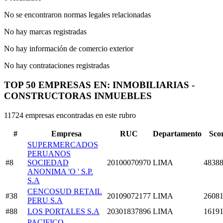
No se encontraron normas legales relacionadas
No hay marcas registradas
No hay información de comercio exterior
No hay contrataciones registradas
TOP 50 EMPRESAS EN: INMOBILIARIAS -
CONSTRUCTORAS INMUEBLES
11724 empresas encontradas en este rubro
#
Empresa
RUC
Departamento
Sco
SUPERMERCADOS
PERUANOS
#8
SOCIEDAD
20100070970
LIMA
48388
ANONIMA 'O ' S.P.
S.A
CENCOSUD RETAIL
#38
20109072177
LIMA
26081
PERU S.A
#88
LOS PORTALES S.A
20301837896
LIMA
16191
PACIFICO