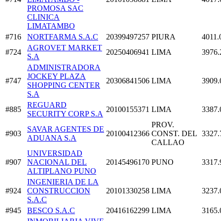
PROMOSA SAC
CLINICA
LIMATAMBO
#716
NORTFARMA S.A.C
20399497257
PIURA
4011.
AGROVET MARKET
#724
20250406941
LIMA
3976.
S.A
ADMINISTRADORA
JOCKEY PLAZA
#747
20306841506
LIMA
3909.
SHOPPING CENTER
S.A
REGUARD
#885
20100155371
LIMA
3387.
SECURITY CORP S.A
PROV.
SAVAR AGENTES DE
#903
20100412366
CONST. DEL
3327.
ADUANA S.A
CALLAO
UNIVERSIDAD
#907
NACIONAL DEL
20145496170
PUNO
3317.
ALTIPLANO PUNO
INGENIERIA DE LA
#924
CONSTRUCCION
20101330258
LIMA
3237.
S.A.C
#945
BESCO S.A.C
20416162299
LIMA
3165.