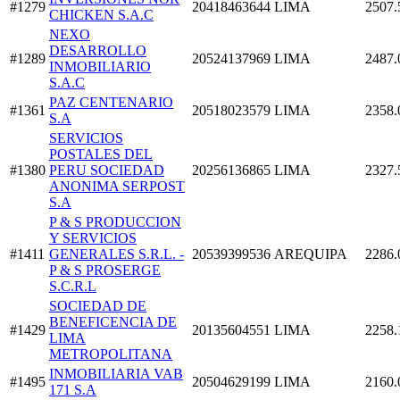
#1279
20418463644
LIMA
2507.
CHICKEN S.A.C
NEXO
DESARROLLO
#1289
20524137969
LIMA
2487.
INMOBILIARIO
S.A.C
PAZ CENTENARIO
#1361
20518023579
LIMA
2358.
S.A
SERVICIOS
POSTALES DEL
#1380
PERU SOCIEDAD
20256136865
LIMA
2327.
ANONIMA SERPOST
S.A
P & S PRODUCCION
Y SERVICIOS
#1411
GENERALES S.R.L. -
20539399536
AREQUIPA
2286.
P & S PROSERGE
S.C.R.L
SOCIEDAD DE
BENEFICENCIA DE
#1429
20135604551
LIMA
2258.
LIMA
METROPOLITANA
INMOBILIARIA VAB
#1495
20504629199
LIMA
2160.
171 S.A