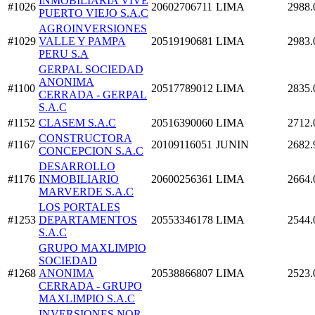
INMOBILIARIA VIVE
#1026
20602706711
LIMA
2988.
PUERTO VIEJO S.A.C
AGROINVERSIONES
#1029
VALLE Y PAMPA
20519190681
LIMA
2983.
PERU S.A
GERPAL SOCIEDAD
ANONIMA
#1100
20517789012
LIMA
2835.
CERRADA - GERPAL
S.A.C
#1152
CLASEM S.A.C
20516390060
LIMA
2712.
CONSTRUCTORA
#1167
20109116051
JUNIN
2682.
CONCEPCION S.A.C
DESARROLLO
#1176
INMOBILIARIO
20600256361
LIMA
2664.
MARVERDE S.A.C
LOS PORTALES
#1253
DEPARTAMENTOS
20553346178
LIMA
2544.
S.A.C
GRUPO MAXLIMPIO
SOCIEDAD
#1268
ANONIMA
20538866807
LIMA
2523.
CERRADA - GRUPO
MAXLIMPIO S.A.C
INVERSIONES NOR