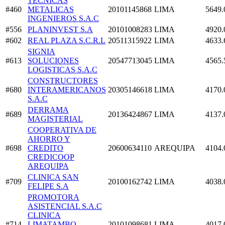
TECNICAS
#460
METALICAS
20101145868
LIMA
5649.
INGENIEROS S.A.C
#556
PLANINVEST S.A
20101008283
LIMA
4920.
#602
REAL PLAZA S.C.R.L
20511315922
LIMA
4633.
SIGNIA
#613
SOLUCIONES
20547713045
LIMA
4565.
LOGISTICAS S.A.C
CONSTRUCTORES
#680
INTERAMERICANOS
20305146618
LIMA
4170.
S.A.C
DERRAMA
#689
20136424867
LIMA
4137.
MAGISTERIAL
COOPERATIVA DE
AHORRO Y
#698
CREDITO
20600634110
AREQUIPA
4104.
CREDICOOP
AREQUIPA
CLINICA SAN
#709
20100162742
LIMA
4038.
FELIPE S.A
PROMOTORA
ASISTENCIAL S.A.C
CLINICA
#714
LIMATAMBO -
20101098681
LIMA
4017.