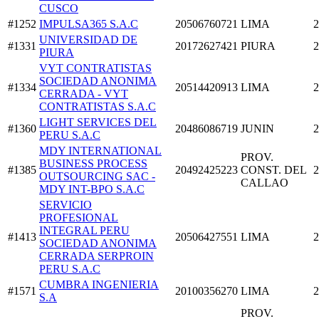
CUSCO
#1252
IMPULSA365 S.A.C
20506760721
LIMA
2
UNIVERSIDAD DE
#1331
20172627421
PIURA
2
PIURA
VYT CONTRATISTAS
SOCIEDAD ANONIMA
#1334
20514420913
LIMA
2
CERRADA - VYT
CONTRATISTAS S.A.C
LIGHT SERVICES DEL
#1360
20486086719
JUNIN
2
PERU S.A.C
MDY INTERNATIONAL
PROV.
BUSINESS PROCESS
#1385
20492425223
CONST. DEL
2
OUTSOURCING SAC -
CALLAO
MDY INT-BPO S.A.C
SERVICIO
PROFESIONAL
INTEGRAL PERU
#1413
20506427551
LIMA
2
SOCIEDAD ANONIMA
CERRADA SERPROIN
PERU S.A.C
CUMBRA INGENIERIA
#1571
20100356270
LIMA
2
S.A
PROV.