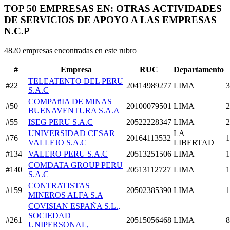
TOP 50 EMPRESAS EN: OTRAS ACTIVIDADES
DE SERVICIOS DE APOYO A LAS EMPRESAS
N.C.P
4820 empresas encontradas en este rubro
#
Empresa
RUC
Departamento
TELEATENTO DEL PERU
#22
20414989277
LIMA
3
S.A.C
COMPAñIA DE MINAS
#50
20100079501
LIMA
2
BUENAVENTURA S.A.A
#55
ISEG PERU S.A.C
20522228347
LIMA
2
UNIVERSIDAD CESAR
LA
#76
20164113532
1
VALLEJO S.A.C
LIBERTAD
#134
VALERO PERU S.A.C
20513251506
LIMA
1
COMDATA GROUP PERU
#140
20513112727
LIMA
1
S.A.C
CONTRATISTAS
#159
20502385390
LIMA
1
MINEROS ALFA S.A
COVISIAN ESPAÑA S.L.,
SOCIEDAD
#261
20515056468
LIMA
8
UNIPERSONAL,