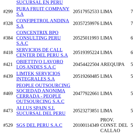
SUCURSAL EN PERU
PURA FRUIT COMPANY
#299
20517952533
LIMA
7
S.A
CONFIPETROL ANDINA
#328
20357259976
LIMA
7
S.A
CONCENTRIX BPO
#384
CONSULTING PERU
20525011993
LIMA
6
S.A.C
SERVICIOS DE CALL
#418
20519395224
LIMA
6
CENTER DEL PERU S.A
OBIETTIVO LAVORO
#421
20454422504
AREQUIPA
5
LOS ANDES S.A.C
LIMTEK SERVICIOS
#439
20519260485
LIMA
5
INTEGRALES S.A
PEOPLE OUTSOURCING
SOCIEDAD ANONIMA
#469
20477922661
LIMA
5
CERRADA - PEOPLE
OUTSOURCING S.A.C
ALLUS SPAIN S.L
#473
20523273851
LIMA
5
SUCURSAL DEL PERU
PROV.
#529
SGS DEL PERU S.A.C
20100114349
CONST. DEL
5
CALLAO