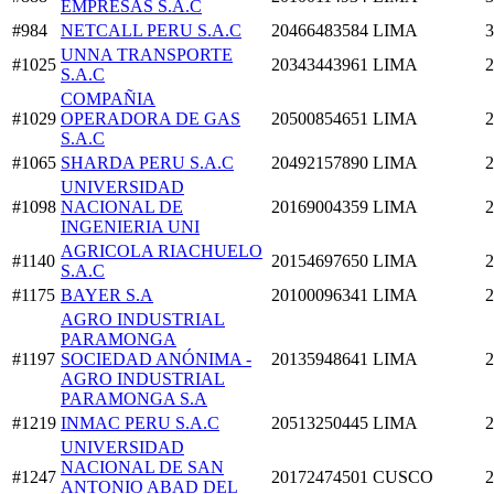
EMPRESAS S.A.C
#984
NETCALL PERU S.A.C
20466483584
LIMA
3
UNNA TRANSPORTE
#1025
20343443961
LIMA
2
S.A.C
COMPAÑIA
#1029
OPERADORA DE GAS
20500854651
LIMA
2
S.A.C
#1065
SHARDA PERU S.A.C
20492157890
LIMA
2
UNIVERSIDAD
#1098
NACIONAL DE
20169004359
LIMA
2
INGENIERIA UNI
AGRICOLA RIACHUELO
#1140
20154697650
LIMA
2
S.A.C
#1175
BAYER S.A
20100096341
LIMA
2
AGRO INDUSTRIAL
PARAMONGA
#1197
SOCIEDAD ANÓNIMA -
20135948641
LIMA
2
AGRO INDUSTRIAL
PARAMONGA S.A
#1219
INMAC PERU S.A.C
20513250445
LIMA
2
UNIVERSIDAD
NACIONAL DE SAN
#1247
20172474501
CUSCO
2
ANTONIO ABAD DEL