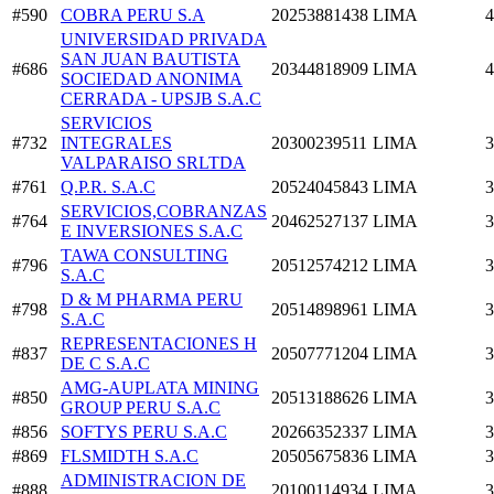
#590
COBRA PERU S.A
20253881438
LIMA
4
UNIVERSIDAD PRIVADA
SAN JUAN BAUTISTA
#686
20344818909
LIMA
4
SOCIEDAD ANONIMA
CERRADA - UPSJB S.A.C
SERVICIOS
#732
INTEGRALES
20300239511
LIMA
3
VALPARAISO SRLTDA
#761
Q.P.R. S.A.C
20524045843
LIMA
3
SERVICIOS,COBRANZAS
#764
20462527137
LIMA
3
E INVERSIONES S.A.C
TAWA CONSULTING
#796
20512574212
LIMA
3
S.A.C
D & M PHARMA PERU
#798
20514898961
LIMA
3
S.A.C
REPRESENTACIONES H
#837
20507771204
LIMA
3
DE C S.A.C
AMG-AUPLATA MINING
#850
20513188626
LIMA
3
GROUP PERU S.A.C
#856
SOFTYS PERU S.A.C
20266352337
LIMA
3
#869
FLSMIDTH S.A.C
20505675836
LIMA
3
ADMINISTRACION DE
#888
20100114934
LIMA
3