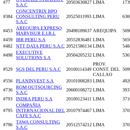
#77
20503630827
LIMA
173
S.A.C
CONCENTRIX BPO
#384
CONSULTING PERU
20525011993
LIMA
636
S.A.C
AREQUIPA EXPRESO
#453
20498189637
AREQUIPA
569
MARVISUR E.I.R.L
#459
IBR PERU S.A
20552836481
LIMA
565
#482
NTT DATA PERU S.A.C
20521586134
LIMA
548
EXECUTIVE
#498
20504205232
LIMA
536
SOLUTIONS S.A
PROV.
#529
SGS DEL PERU S.A.C
20100114349
CONST. DEL
509
CALLAO
#556
PLANINVEST S.A
20101008283
LIMA
492
ROM OUTSOURCING
#736
20600108272
LIMA
393
S.A.C
#793
INDRA PERU S.A
20100123411
LIMA
371
COMPAÑIA
#795
INTERNACIONAL DEL
20107974467
LIMA
370
CAFE S.A.C
TAWA CONSULTING
#796
20512574212
LIMA
370
S.A.C