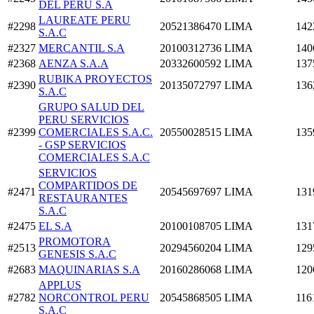
DEL PERU S.A
LAUREATE PERU
#2298
20521386470
LIMA
142
S.A.C
#2327
MERCANTIL S.A
20100312736
LIMA
140
#2368
AENZA S.A.A
20332600592
LIMA
137
RUBIKA PROYECTOS
#2390
20135072797
LIMA
136
S.A.C
GRUPO SALUD DEL
PERU SERVICIOS
#2399
COMERCIALES S.A.C.
20550028515
LIMA
135
- GSP SERVICIOS
COMERCIALES S.A.C
SERVICIOS
COMPARTIDOS DE
#2471
20545697697
LIMA
131
RESTAURANTES
S.A.C
#2475
EL S.A
20100108705
LIMA
131
PROMOTORA
#2513
20294560204
LIMA
129
GENESIS S.A.C
#2683
MAQUINARIAS S.A
20160286068
LIMA
120
APPLUS
#2782
NORCONTROL PERU
20545868505
LIMA
116
S.A.C