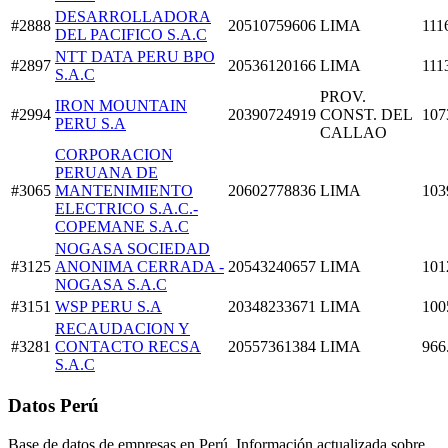
DESARROLLADORA
#2888
20510759606
LIMA
111
DEL PACIFICO S.A.C
NTT DATA PERU BPO
#2897
20536120166
LIMA
111
S.A.C
PROV.
IRON MOUNTAIN
#2994
20390724919
CONST. DEL
107
PERU S.A
CALLAO
CORPORACION
PERUANA DE
#3065
MANTENIMIENTO
20602778836
LIMA
103
ELECTRICO S.A.C.-
COPEMANE S.A.C
NOGASA SOCIEDAD
#3125
ANONIMA CERRADA -
20543240657
LIMA
101
NOGASA S.A.C
#3151
WSP PERU S.A
20348233671
LIMA
100
RECAUDACION Y
#3281
CONTACTO RECSA
20557361384
LIMA
966
S.A.C
Datos Perú
Base de datos de empresas en Perú. Información actualizada sobre