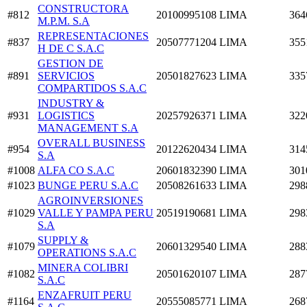
CONSTRUCTORA
#812
20100995108
LIMA
364
M.P.M. S.A
REPRESENTACIONES
#837
20507771204
LIMA
355
H DE C S.A.C
GESTION DE
#891
SERVICIOS
20501827623
LIMA
335
COMPARTIDOS S.A.C
INDUSTRY &
#931
LOGISTICS
20257926371
LIMA
322
MANAGEMENT S.A
OVERALL BUSINESS
#954
20122620434
LIMA
314
S.A
#1008
ALFA CO S.A.C
20601832390
LIMA
301
#1023
BUNGE PERU S.A.C
20508261633
LIMA
298
AGROINVERSIONES
#1029
VALLE Y PAMPA PERU
20519190681
LIMA
298
S.A
SUPPLY &
#1079
20601329540
LIMA
288
OPERATIONS S.A.C
MINERA COLIBRI
#1082
20501620107
LIMA
287
S.A.C
ENZAFRUIT PERU
#1164
20555085771
LIMA
268