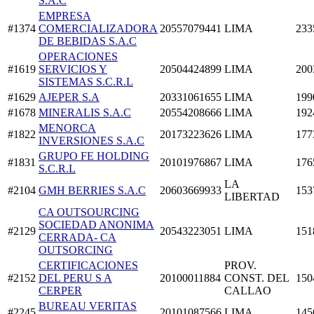
S.A.C
EMPRESA
#1374
COMERCIALIZADORA
20557079441
LIMA
233
DE BEBIDAS S.A.C
OPERACIONES
#1619
SERVICIOS Y
20504424899
LIMA
200
SISTEMAS S.C.R.L
#1629
AJEPER S.A
20331061655
LIMA
199
#1678
MINERALIS S.A.C
20554208666
LIMA
192
MENORCA
#1822
20173223626
LIMA
177
INVERSIONES S.A.C
GRUPO FE HOLDING
#1831
20101976867
LIMA
176
S.C.R.L
LA
#2104
GMH BERRIES S.A.C
20603669933
153
LIBERTAD
CA OUTSOURCING
SOCIEDAD ANONIMA
#2129
20543223051
LIMA
151
CERRADA- CA
OUTSORCING
CERTIFICACIONES
PROV.
#2152
DEL PERU S A
20100011884
CONST. DEL
150
CERPER
CALLAO
BUREAU VERITAS
#2245
20101087566
LIMA
145