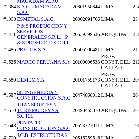
MACADAM PERU
#1364
S.A.C. - MACADAM
20601958644
LIMA
23
S.A.C
#1368
ESMETAL S.A.C
20302091766
LIMA
23
P & S PRODUCCION Y
SERVICIOS
#1411
20539399536
AREQUIPA
22
GENERALES S.R.L. - P
& S PROSERGE S.C.R.L
#1486
PRECOR S.A
20505506481
LIMA
21
PROV.
#1526
MARCO PERUANA S.A
20100006538
CONST. DEL
21
CALLAO
PROV.
#1580
DEMEM S.A
20101759173
CONST. DEL
20
CALLAO
SC INGENIERIA Y
#1587
20474868312
LIMA
20
CONSTRUCCION S.A.C
TRANSPORTES Y
#1610
TURISMO REYNA
20498455370
AREQUIPA
20
S.C.R.L
PENTATECH
#1648
20553327971
LIMA
19
CONSTRUCCION S.A.C
J.C.B. ESTRUCTURAS
#1700
20516259516
LIMA
19