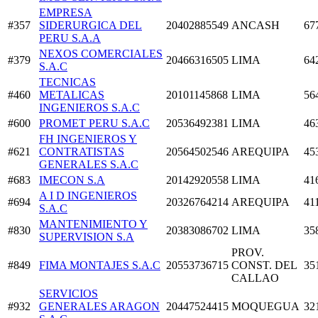
EMPRESA
#357
SIDERURGICA DEL
20402885549
ANCASH
67
PERU S.A.A
NEXOS COMERCIALES
#379
20466316505
LIMA
64
S.A.C
TECNICAS
#460
METALICAS
20101145868
LIMA
56
INGENIEROS S.A.C
#600
PROMET PERU S.A.C
20536492381
LIMA
46
FH INGENIEROS Y
#621
CONTRATISTAS
20564502546
AREQUIPA
45
GENERALES S.A.C
#683
IMECON S.A
20142920558
LIMA
41
A I D INGENIEROS
#694
20326764214
AREQUIPA
41
S.A.C
MANTENIMIENTO Y
#830
20383086702
LIMA
35
SUPERVISION S.A
PROV.
#849
FIMA MONTAJES S.A.C
20553736715
CONST. DEL
35
CALLAO
SERVICIOS
#932
GENERALES ARAGON
20447524415
MOQUEGUA
32