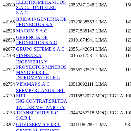
ELECTROMECANICOS
#2080
20537471248
LIMA
15
S.A.C. - UNITELEC
S.A.C
BRIDA INGENIERIA DE
#2165
20329838553
LIMA
14
PROYECTOS S.A
#2526
MACOM S.A.C
20571585147
LIMA
12
GERENCIA DE
#2638
20101874941
LIMA
12
PROYECTOS S.A.C
#2677
GRUPO SEFEME S.A.C
20551442064
LIMA
12
#2703
FIANSA S.A
20165317581
LIMA
11
INGENIERIA Y
PROYECTOS MINEROS
#2727
20555733527
LIMA
11
MAYO E.I.R.L. -
INPROMAYO E.I.R.L
#2754
VIFAMAP S.A.C
20513692111
LIMA
11
SERV.PERUANOS DEL
#3139
SUR
20115832027
MOQUEGUA
10
ING.CONTRAT.SRLTDA
TALLER MECANICO Y
#3153
TRANSPORTES ILO
20447457718
MOQUEGUA
10
S.C.R.L
#3207
GUVI SERVIS E.I.R.L
20411186289
LIMA
98
GENERAL SERVICE