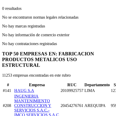
0 resultados
No se encontraron normas legales relacionadas
No hay marcas registradas
No hay información de comercio exterior
No hay contrataciones registradas
TOP 50 EMPRESAS EN: FABRICACION
PRODUCTOS METALICOS USO
ESTRUCTURAL
11253 empresas encontradas en este rubro
#
Empresa
RUC
Departamento
S
#141
HAUG S.A
20109925757
LIMA
12
INGENIERIA
MANTENIMIENTO
#208
CONSTRUCCION Y
20454276761
AREQUIPA
95
SERVICIOS S.A.C.-
IMCO SERVICIOS S.A.C