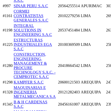
S.A.C
#997
SINAR PERU S.A.C
20564255514
APURIMAC
30
CORMEI
#1161
CONTRATISTAS
20102279256
LIMA
26
GENERALES S.A.C
INTEGRAL
#1198
SOLUTIONS IN
20537451484
LIMA
26
ENGINEERING S.A.C
ESTRUCTURAS
#1225
INDUSTRIALES EGA
20100369509
LIMA
25
S.A.C
CONSTRUCTION,
ENGINEERING,
MANAGEMENT &
#1280
20418664542
LIMA
25
PROCURE
TECHNOLOGY S.A.C. -
CEMPROTEC S.A.C
#1298
KAMPFER S.A.C
20600121503
AREQUIPA
24
MAQUINARIAS E
#1328
INGENIERIA
20121282403
AREQUIPA
24
METALMECANICA S.A
B & H CARDENAS
#1345
20456161007
AREQUIPA
23
S.A.C