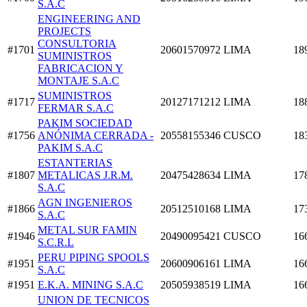
S.A.C
ENGINEERING AND
PROJECTS
CONSULTORIA
#1701
20601570972
LIMA
18
SUMINISTROS
FABRICACION Y
MONTAJE S.A.C
SUMINISTROS
#1717
20127171212
LIMA
18
FERMAR S.A.C
PAKIM SOCIEDAD
#1756
ANÓNIMA CERRADA -
20558155346
CUSCO
18
PAKIM S.A.C
ESTANTERIAS
#1807
METALICAS J.R.M.
20475428634
LIMA
17
S.A.C
AGN INGENIEROS
#1866
20512510168
LIMA
17
S.A.C
METAL SUR FAMIN
#1946
20490095421
CUSCO
16
S.C.R.L
PERU PIPING SPOOLS
#1951
20600906161
LIMA
16
S.A.C
#1951
E.K.A. MINING S.A.C
20505938519
LIMA
16
UNION DE TECNICOS