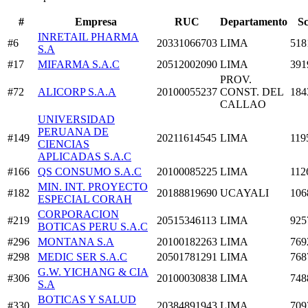
#
Empresa
RUC
Departamento
S
INRETAIL PHARMA
#6
20331066703
LIMA
518
S.A
#17
MIFARMA S.A.C
20512002090
LIMA
391
PROV.
#72
ALICORP S.A.A
20100055237
CONST. DEL
184
CALLAO
UNIVERSIDAD
PERUANA DE
#149
20211614545
LIMA
119
CIENCIAS
APLICADAS S.A.C
#166
QS CONSUMO S.A.C
20100085225
LIMA
112
MIN. INT. PROYECTO
#182
20188819690
UCAYALI
106
ESPECIAL CORAH
CORPORACION
#219
20515346113
LIMA
925
BOTICAS PERU S.A.C
#296
MONTANA S.A
20100182263
LIMA
769
#298
MEDIC SER S.A.C
20501781291
LIMA
768
G.W. YICHANG & CIA
#306
20100030838
LIMA
748
S.A
BOTICAS Y SALUD
#330
20384891943
LIMA
709