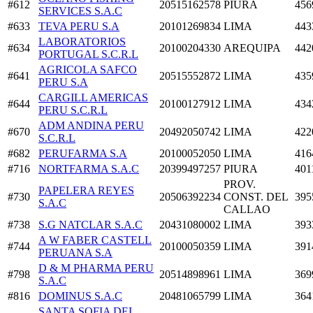
#612
20515162578
PIURA
456
SERVICES S.A.C
#633
TEVA PERU S.A
20101269834
LIMA
443
LABORATORIOS
#634
20100204330
AREQUIPA
442
PORTUGAL S.C.R.L
AGRICOLA SAFCO
#641
20515552872
LIMA
435
PERU S.A
CARGILL AMERICAS
#644
20100127912
LIMA
434
PERU S.C.R.L
ADM ANDINA PERU
#670
20492050742
LIMA
422
S.C.R.L
#682
PERUFARMA S.A
20100052050
LIMA
416
#716
NORTFARMA S.A.C
20399497257
PIURA
401
PROV.
PAPELERA REYES
#730
20506392234
CONST. DEL
395
S.A.C
CALLAO
#738
S.G NATCLAR S.A.C
20431080002
LIMA
393
A W FABER CASTELL
#744
20100050359
LIMA
391
PERUANA S.A
D & M PHARMA PERU
#798
20514898961
LIMA
369
S.A.C
#816
DOMINUS S.A.C
20481065799
LIMA
364
SANTA SOFIA DEL