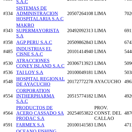
S.A.C
SISTEMAS DE
#334
ADMINISTRACION
20507264108
LIMA
702
HOSPITALARIA S.A.C
MAKRO
#343
SUPERMAYORISTA
20492092313
LIMA
691
S.A
#358
AGP PERU S.A.C
20509862843
LIMA
674
INDUSTRIAS EL
#485
20101414940
LIMA
544
CISNE S.A.C
ATRACCIONES
#530
20306713923
LIMA
509
CONEY ISLAND S.A.C
#536
TAI LOY S.A
20100049181
LIMA
503
HOSPITAL REGIONAL
#548
20172772278
AYACUCHO
496
DE AYACUCHO
CORPORATION
#554
INTHERPHARMA
20515774182
LIMA
492
S.A.C
PRODUCTOS DE
PROV.
#564
ACERO CASSADO SA
20254053822
CONST. DEL
487
PRODAC S.A
CALLAO
#591
FARMEX S.A
20100141583
LIMA
471
OCEANO FISHING