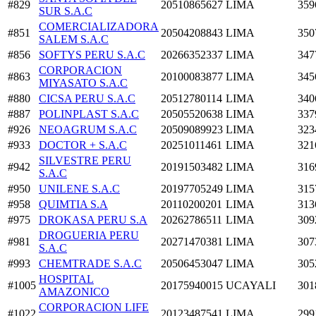
#829
20510865627
LIMA
359
SUR S.A.C
COMERCIALIZADORA
#851
20504208843
LIMA
350
SALEM S.A.C
#856
SOFTYS PERU S.A.C
20266352337
LIMA
347
CORPORACION
#863
20100083877
LIMA
345
MIYASATO S.A.C
#880
CICSA PERU S.A.C
20512780114
LIMA
340
#887
POLINPLAST S.A.C
20505520638
LIMA
337
#926
NEOAGRUM S.A.C
20509089923
LIMA
323
#933
DOCTOR + S.A.C
20251011461
LIMA
321
SILVESTRE PERU
#942
20191503482
LIMA
316
S.A.C
#950
UNILENE S.A.C
20197705249
LIMA
315
#958
QUIMTIA S.A
20110200201
LIMA
313
#975
DROKASA PERU S.A
20262786511
LIMA
309
DROGUERIA PERU
#981
20271470381
LIMA
307
S.A.C
#993
CHEMTRADE S.A.C
20506453047
LIMA
305
HOSPITAL
#1005
20175940015
UCAYALI
301
AMAZONICO
CORPORACION LIFE
#1022
20123487541
LIMA
299