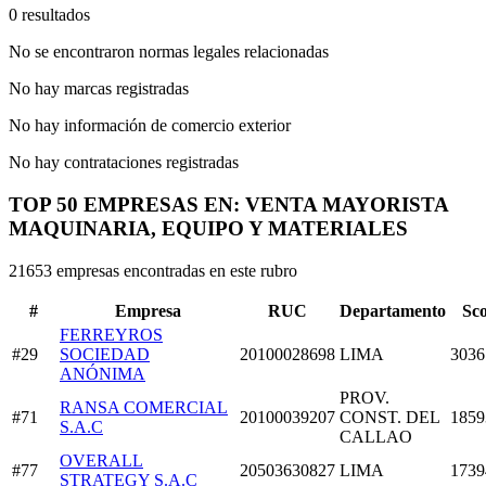
0 resultados
No se encontraron normas legales relacionadas
No hay marcas registradas
No hay información de comercio exterior
No hay contrataciones registradas
TOP 50 EMPRESAS EN: VENTA MAYORISTA
MAQUINARIA, EQUIPO Y MATERIALES
21653 empresas encontradas en este rubro
#
Empresa
RUC
Departamento
Sc
FERREYROS
#29
SOCIEDAD
20100028698
LIMA
3036
ANÓNIMA
PROV.
RANSA COMERCIAL
#71
20100039207
CONST. DEL
1859
S.A.C
CALLAO
OVERALL
#77
20503630827
LIMA
1739
STRATEGY S.A.C