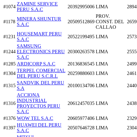
ZAMINE SERVICE
#1074
20392995006
LIMA
2894
PERU S.A.C
PROV.
MINERA SHUNTUR
#1178
20509512869
CONST. DEL
2659
S.A.C
CALLAO
HOUSEMART PERU
#1231
20522199495
LIMA
2573
S.A.C
SAMSUNG
#1244
ELECTRONICS PERU
20300263578
LIMA
2555
S.A.C
#1285
ARDICORP S.A.C
20136836545
LIMA
2499
TERPEL COMERCIAL
#1304
20259880603
LIMA
2461
DEL PERU S.C.R.L
SANDVIK DEL PERU
#1315
20100134706
LIMA
2440
S.A
ACCIONA
INDUSTRIAL
#1316
20612457035
LIMA
2438
PROYECTOS PERU
S.A.C
#1376
WOW TEL S.A.C
20605977406
LIMA
2329
HUAWEI DEL PERU
#1397
20507646728
LIMA
2304
S.A.C