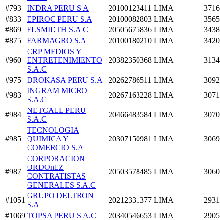
#793
INDRA PERU S.A
20100123411
LIMA
3716
#833
EPIROC PERU S.A
20100082803
LIMA
3565
#869
FLSMIDTH S.A.C
20505675836
LIMA
3438
#875
FARMAGRO S.A
20100180210
LIMA
3420
CRP MEDIOS Y
#960
ENTRETENIMIENTO
20382350368
LIMA
3134
S.A.C
#975
DROKASA PERU S.A
20262786511
LIMA
3092
INGRAM MICRO
#983
20267163228
LIMA
3071
S.A.C
NETCALL PERU
#984
20466483584
LIMA
3070
S.A.C
TECNOLOGIA
#985
QUIMICA Y
20307150981
LIMA
3069
COMERCIO S.A
CORPORACION
ORDOñEZ
#987
20503578485
LIMA
3060
CONTRATISTAS
GENERALES S.A.C
GRUPO DELTRON
#1051
20212331377
LIMA
2931
S.A
#1069
TOPSA PERU S.A.C
20340546653
LIMA
2905