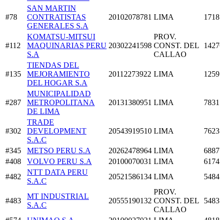
SAN MARTIN
#78
CONTRATISTAS
20102078781
LIMA
1718
GENERALES S.A
KOMATSU-MITSUI
PROV.
#112
MAQUINARIAS PERU
20302241598
CONST. DEL
1427
S.A
CALLAO
TIENDAS DEL
#135
MEJORAMIENTO
20112273922
LIMA
1259
DEL HOGAR S.A
MUNICIPALIDAD
#287
METROPOLITANA
20131380951
LIMA
7831
DE LIMA
TRADE
#302
DEVELOPMENT
20543919510
LIMA
7623
S.A.C
#345
METSO PERU S.A
20262478964
LIMA
6887
#408
VOLVO PERU S.A
20100070031
LIMA
6174
NTT DATA PERU
#482
20521586134
LIMA
5484
S.A.C
PROV.
MT INDUSTRIAL
#483
20555190132
CONST. DEL
5483
S.A.C
CALLAO