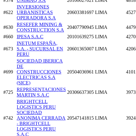
#574
UNIMAQ S.A
20100027021
LIMA
4818
INVERSIONES
#622
URBANISTICAS
20603381697
LIMA
4527
OPERADORA S.A
RESEFER MINING &
#630
20407790945
LIMA
4479
CONSTRUCTION S.A
#660
IPESA S.A.C
20101639275
LIMA
4270
INETUM ESPAÑA,
#673
S.A. - SUCURSAL EN
20601365007
LIMA
4206
PERU
SOCIEDAD IBERICA
DE
#699
CONSTRUCCIONES
20504036961
LIMA
4101
ELECTRICAS S.A
(SICE)
REPRESENTACIONES
#725
20306637305
LIMA
3973
MARTIN S.A.C
BRIGHTCELL
LOGISTICS PERU
SOCIEDAD
#742
ANONIMA CERRADA
20547141815
LIMA
3924
- BRIGHTCELL
LOGISTICS PERU
S.A.C