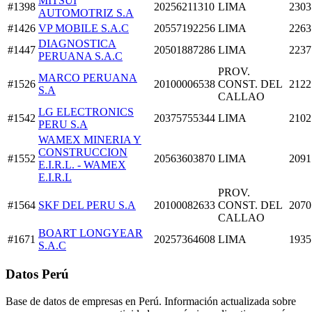
MITSUI
#1398
20256211310
LIMA
2303
AUTOMOTRIZ S.A
#1426
VP MOBILE S.A.C
20557192256
LIMA
2263
DIAGNOSTICA
#1447
20501887286
LIMA
2237
PERUANA S.A.C
PROV.
MARCO PERUANA
#1526
20100006538
CONST. DEL
2122
S.A
CALLAO
LG ELECTRONICS
#1542
20375755344
LIMA
2102
PERU S.A
WAMEX MINERIA Y
CONSTRUCCION
#1552
20563603870
LIMA
2091
E.I.R.L. - WAMEX
E.I.R.L
PROV.
#1564
SKF DEL PERU S.A
20100082633
CONST. DEL
2070
CALLAO
BOART LONGYEAR
#1671
20257364608
LIMA
1935
S.A.C
Datos Perú
Base de datos de empresas en Perú. Información actualizada sobre