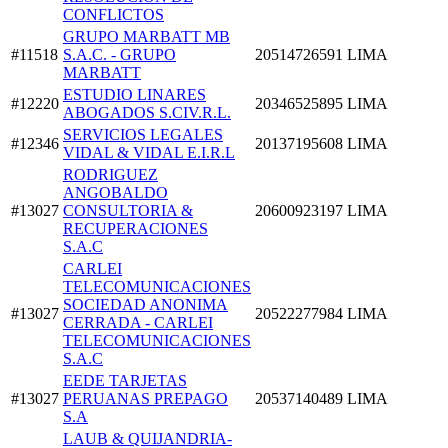
CONFLICTOS
GRUPO MARBATT MB
#11518
S.A.C. - GRUPO
20514726591
LIMA
MARBATT
ESTUDIO LINARES
#12220
20346525895
LIMA
ABOGADOS S.CIV.R.L.
SERVICIOS LEGALES
#12346
20137195608
LIMA
VIDAL & VIDAL E.I.R.L
RODRIGUEZ
ANGOBALDO
#13027
CONSULTORIA &
20600923197
LIMA
RECUPERACIONES
S.A.C
CARLEI
TELECOMUNICACIONES
SOCIEDAD ANONIMA
#13027
20522277984
LIMA
CERRADA - CARLEI
TELECOMUNICACIONES
S.A.C
EEDE TARJETAS
#13027
PERUANAS PREPAGO
20537140489
LIMA
S.A
LAUB & QUIJANDRIA-