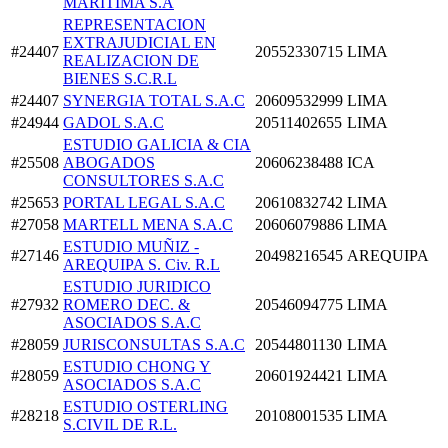
MARITIMA S.A
REPRESENTACION
EXTRAJUDICIAL EN
#24407
20552330715
LIMA
REALIZACION DE
BIENES S.C.R.L
#24407
SYNERGIA TOTAL S.A.C
20609532999
LIMA
#24944
GADOL S.A.C
20511402655
LIMA
ESTUDIO GALICIA & CIA
#25508
ABOGADOS
20606238488
ICA
CONSULTORES S.A.C
#25653
PORTAL LEGAL S.A.C
20610832742
LIMA
#27058
MARTELL MENA S.A.C
20606079886
LIMA
ESTUDIO MUÑIZ -
#27146
20498216545
AREQUIPA
AREQUIPA S. Civ. R.L
ESTUDIO JURIDICO
#27932
ROMERO DEC. &
20546094775
LIMA
ASOCIADOS S.A.C
#28059
JURISCONSULTAS S.A.C
20544801130
LIMA
ESTUDIO CHONG Y
#28059
20601924421
LIMA
ASOCIADOS S.A.C
ESTUDIO OSTERLING
#28218
20108001535
LIMA
S.CIVIL DE R.L.