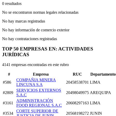
0 resultados
No se encontraron normas legales relacionadas
No hay marcas registradas
No hay información de comercio exterior
No hay contrataciones registradas
TOP 50 EMPRESAS EN: ACTIVIDADES
JURÍDICAS
4141 empresas encontradas en este rubro
#
Empresa
RUC
Departamento
COMPAÑIA MINERA
#586
20458538701
LIMA
LINCUNA S.A
SERVICIOS EXTERNOS
#2809
20498049975
AREQUIPA
S.A.C
ADMINISTRACIÓN
#3161
20608297163
LIMA
FOOD REGIONAL S.A.C
CORTE SUPERIOR DE
#3534
20568198272
JUNIN
JUSTICIA DE JUNIN