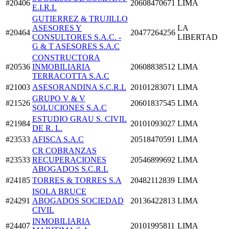
#20406
20608470671
LIMA
E.I.R.L
GUTIERREZ & TRUJILLO
ASESORES Y
LA
#20464
20477264256
CONSULTORES S.A.C. -
LIBERTAD
G & T ASESORES S.A.C
CONSTRUCTORA
#20536
INMOBILIARIA
20608838512
LIMA
TERRACOTTA S.A.C
#21003
ASESORANDINA S.C.R.L
20101283071
LIMA
GRUPO V & V
#21526
20601837545
LIMA
SOLUCIONES S.A.C
ESTUDIO GRAU S. CIVIL
#21984
20101093027
LIMA
DE R. L.
#23533
AFISCA S.A.C
20518470591
LIMA
CR COBRANZAS
#23533
RECUPERACIONES
20546899692
LIMA
ABOGADOS S.C.R.L
#24185
TORRES & TORRES S.A
20482112839
LIMA
ISOLA BRUCE
#24291
ABOGADOS SOCIEDAD
20136422813
LIMA
CIVIL
INMOBILIARIA
#24407
20101995811
LIMA