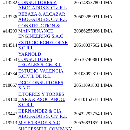
#13582
CONSULTORES Y
20514853780
LIMA
ABOGADOS S. Civ. R.L
REBAZA & ALCAZAR
#13736
20509289931
LIMA
ABOGADOS S. Civ. R.L
CONSTRUCTION &
#14299
MAINTENANCE
20386255866
LIMA
ENGINEERING S.A.C
ESTUDIO ECHECOPAR
#14514
20510037562
LIMA
S.C.R.L
YARNOLD
#14553
CONSULTORES
20510746881
LIMA
LEGALES S. Civ. R.L
ESTUDIO VALENCIA
#14734
20108092310
LIMA
S.CIVIL DE R.L.
DCC CONSULTORES
#18067
20511091803
LIMA
S.A.C
E.TORRES Y TORRES
#19140
LARA & ASOC.ABOG.
20110152711
LIMA
S.C.R.L
HERNANDEZ & CIA.
#19447
20432295754
LIMA
ABOGADOS S. Civ. R.L
#19513
M Y F TRADE S.A.C
20536831852
LIMA
SUCCESSFUL COMPANY