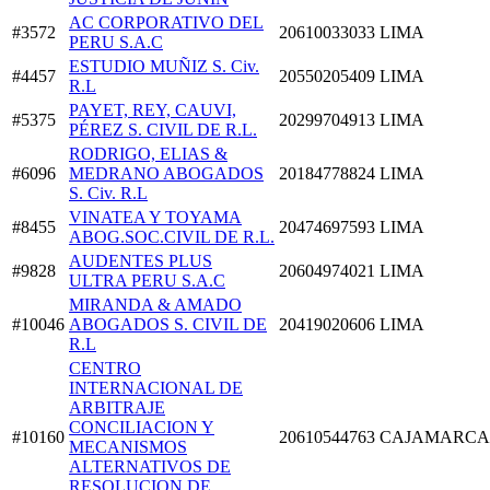
AC CORPORATIVO DEL
#3572
20610033033
LIMA
PERU S.A.C
ESTUDIO MUÑIZ S. Civ.
#4457
20550205409
LIMA
R.L
PAYET, REY, CAUVI,
#5375
20299704913
LIMA
PÉREZ S. CIVIL DE R.L.
RODRIGO, ELIAS &
#6096
MEDRANO ABOGADOS
20184778824
LIMA
S. Civ. R.L
VINATEA Y TOYAMA
#8455
20474697593
LIMA
ABOG.SOC.CIVIL DE R.L.
AUDENTES PLUS
#9828
20604974021
LIMA
ULTRA PERU S.A.C
MIRANDA & AMADO
#10046
ABOGADOS S. CIVIL DE
20419020606
LIMA
R.L
CENTRO
INTERNACIONAL DE
ARBITRAJE
CONCILIACION Y
#10160
20610544763
CAJAMARCA
MECANISMOS
ALTERNATIVOS DE
RESOLUCION DE