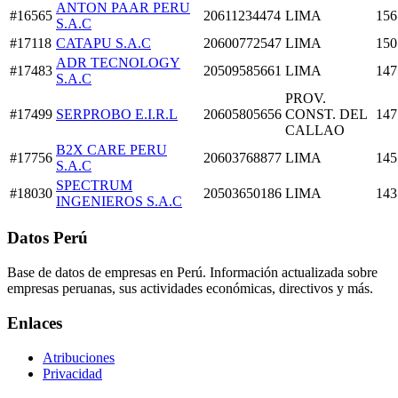
ANTON PAAR PERU
#16565
20611234474
LIMA
156
S.A.C
#17118
CATAPU S.A.C
20600772547
LIMA
150
ADR TECNOLOGY
#17483
20509585661
LIMA
147
S.A.C
PROV.
#17499
SERPROBO E.I.R.L
20605805656
CONST. DEL
147
CALLAO
B2X CARE PERU
#17756
20603768877
LIMA
145
S.A.C
SPECTRUM
#18030
20503650186
LIMA
143
INGENIEROS S.A.C
Datos Perú
Base de datos de empresas en Perú. Información actualizada sobre
empresas peruanas, sus actividades económicas, directivos y más.
Enlaces
Atribuciones
Privacidad