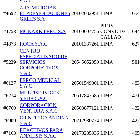
S.A.C
A JAIME ROJAS
#4692
REPRESENTACIONES
20102032951
LIMA
654
GRLES S.A
PROV.
#4758
MONARK PERU S.A
20100004756
CONST. DEL
644
CALLAO
#4873
ROCA S.A.C
20101337261
LIMA
627
CENTRO
ESPECIALIZADO DE
#5229
SERVICIOS
20545052050
LIMA
581
CORPORATIVOS
S.A.C
FERCO MEDICAL
#6127
20501549801
LIMA
483
S.A.C
MULTISERVICES
#6274
20517847586
LIMA
471
YEDA S.A.C
CORPORACION
#6760
20503877121
LIMA
432
VENTURA S.A.C
CIENTIFICA ANDINA
#6909
20212980774
LIMA
422
S.A.C
REACTIVOS PARA
#7163
20178285336
LIMA
405
ANALISIS S.A.C