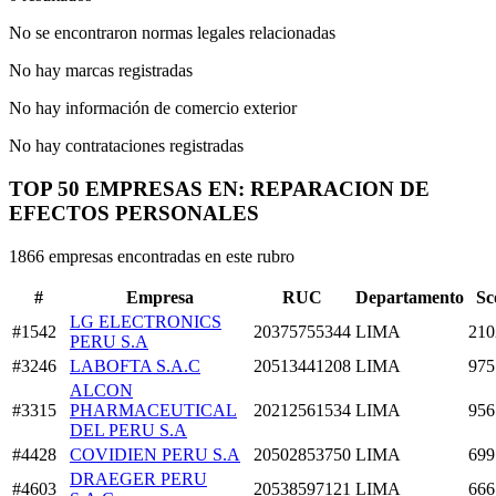
No se encontraron normas legales relacionadas
No hay marcas registradas
No hay información de comercio exterior
No hay contrataciones registradas
TOP 50 EMPRESAS EN: REPARACION DE
EFECTOS PERSONALES
1866 empresas encontradas en este rubro
#
Empresa
RUC
Departamento
Sc
LG ELECTRONICS
#1542
20375755344
LIMA
210
PERU S.A
#3246
LABOFTA S.A.C
20513441208
LIMA
975
ALCON
#3315
PHARMACEUTICAL
20212561534
LIMA
956
DEL PERU S.A
#4428
COVIDIEN PERU S.A
20502853750
LIMA
699
DRAEGER PERU
#4603
20538597121
LIMA
666