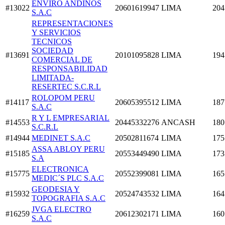
ENVIRO ANDINOS
#13022
20601619947
LIMA
204
S.A.C
REPRESENTACIONES
Y SERVICIOS
TECNICOS
SOCIEDAD
#13691
20101095828
LIMA
194
COMERCIAL DE
RESPONSABILIDAD
LIMITADA-
RESERTEC S.C.R.L
ROLOPOM PERU
#14117
20605395512
LIMA
187
S.A.C
R Y L EMPRESARIAL
#14553
20445332276
ANCASH
180
S.C.R.L
#14944
MEDINET S.A.C
20502811674
LIMA
175
ASSA ABLOY PERU
#15185
20553449490
LIMA
173
S.A
ELECTRONICA
#15775
20552399081
LIMA
165
MEDIC´S PLC S.A.C
GEODESIA Y
#15932
20524743532
LIMA
164
TOPOGRAFIA S.A.C
JVGA ELECTRO
#16259
20612302171
LIMA
160
S.A.C