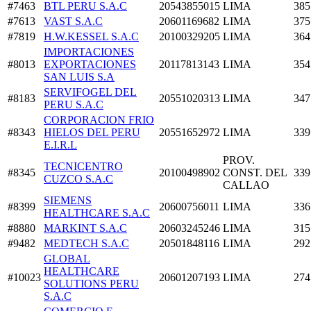
#7463
BTL PERU S.A.C
20543855015
LIMA
385
#7613
VAST S.A.C
20601169682
LIMA
375
#7819
H.W.KESSEL S.A.C
20100329205
LIMA
364
IMPORTACIONES
#8013
EXPORTACIONES
20117813143
LIMA
354
SAN LUIS S.A
SERVIFOGEL DEL
#8183
20551020313
LIMA
347
PERU S.A.C
CORPORACION FRIO
#8343
HIELOS DEL PERU
20551652972
LIMA
339
E.I.R.L
PROV.
TECNICENTRO
#8345
20100498902
CONST. DEL
339
CUZCO S.A.C
CALLAO
SIEMENS
#8399
20600756011
LIMA
336
HEALTHCARE S.A.C
#8880
MARKINT S.A.C
20603245246
LIMA
315
#9482
MEDTECH S.A.C
20501848116
LIMA
292
GLOBAL
HEALTHCARE
#10023
20601207193
LIMA
274
SOLUTIONS PERU
S.A.C