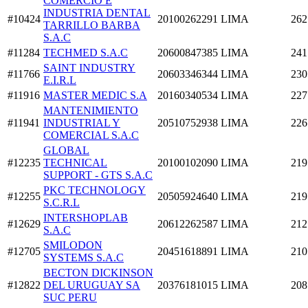
COMERCIO E
INDUSTRIA DENTAL
#10424
20100262291
LIMA
262
TARRILLO BARBA
S.A.C
#11284
TECHMED S.A.C
20600847385
LIMA
241
SAINT INDUSTRY
#11766
20603346344
LIMA
230
E.I.R.L
#11916
MASTER MEDIC S.A
20160340534
LIMA
227
MANTENIMIENTO
#11941
INDUSTRIAL Y
20510752938
LIMA
226
COMERCIAL S.A.C
GLOBAL
#12235
TECHNICAL
20100102090
LIMA
219
SUPPORT - GTS S.A.C
PKC TECHNOLOGY
#12255
20505924640
LIMA
219
S.C.R.L
INTERSHOPLAB
#12629
20612262587
LIMA
212
S.A.C
SMILODON
#12705
20451618891
LIMA
210
SYSTEMS S.A.C
BECTON DICKINSON
#12822
DEL URUGUAY SA
20376181015
LIMA
208
SUC PERU