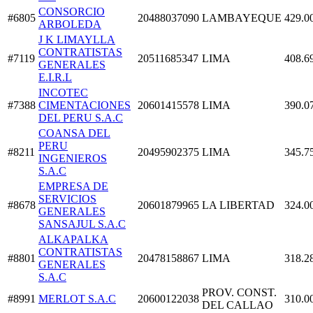
CONSORCIO
#6805
20488037090
LAMBAYEQUE
429.0
ARBOLEDA
J K LIMAYLLA
CONTRATISTAS
#7119
20511685347
LIMA
408.6
GENERALES
E.I.R.L
INCOTEC
#7388
CIMENTACIONES
20601415578
LIMA
390.0
DEL PERU S.A.C
COANSA DEL
PERU
#8211
20495902375
LIMA
345.7
INGENIEROS
S.A.C
EMPRESA DE
SERVICIOS
#8678
20601879965
LA LIBERTAD
324.0
GENERALES
SANSAJUL S.A.C
ALKAPALKA
CONTRATISTAS
#8801
20478158867
LIMA
318.2
GENERALES
S.A.C
PROV. CONST.
#8991
MERLOT S.A.C
20600122038
310.0
DEL CALLAO