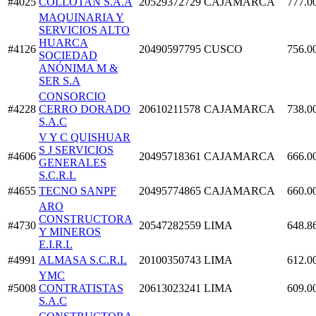
#4025
COLLOTAN S.A.A
20529372729
CAJAMARCA
777.0
MAQUINARIA Y
SERVICIOS ALTO
HUARCA
#4126
20490597795
CUSCO
756.0
SOCIEDAD
ANÓNIMA M &
SER S.A
CONSORCIO
#4228
CERRO DORADO
20610211578
CAJAMARCA
738.0
S.A.C
V Y C QUISHUAR
S J SERVICIOS
#4606
20495718361
CAJAMARCA
666.0
GENERALES
S.C.R.L
#4655
TECNO SANPF
20495774865
CAJAMARCA
660.0
ARO
CONSTRUCTORA
#4730
20547282559
LIMA
648.8
Y MINEROS
E.I.R.L
#4991
ALMASA S.C.R.L
20100350743
LIMA
612.0
YMC
#5008
CONTRATISTAS
20613023241
LIMA
609.0
S.A.C