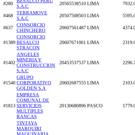
BESALCO PERU
#280
20565538510
LIMA
7932.
S.A.C
TERRAMOVE
#468
20507508503
LIMA
5595.
S.A.C
CONSORCIO
#637
20607561487
LIMA
4374.
CHINCHERO
CONSORCIO
#1389
BESALCO
20607671061
LIMA
2319.
STRACON
ANGELES
MINERIA Y
#1402
20453537537
LIMA
2296.
CONSTRUCCION
S.A.C
GRUPO
#1540
CORPORATIVO
20602687555
LIMA
2103.
GOLDEN S.A
EMPRESA
COMUNAL DE
#1813
SERVICIOS
20130680896
PASCO
1779.
MULTIPLES
RANCAS
TINTAYA
MARQUIRI
MAQUINARIA