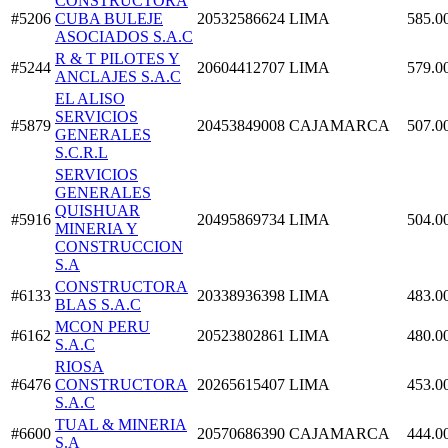
CONSTRUCTORA
#5206
CUBA BULEJE
20532586624
LIMA
585.0
ASOCIADOS S.A.C
R & T PILOTES Y
#5244
20604412707
LIMA
579.0
ANCLAJES S.A.C
EL ALISO
SERVICIOS
#5879
20453849008
CAJAMARCA
507.0
GENERALES
S.C.R.L
SERVICIOS
GENERALES
QUISHUAR
#5916
20495869734
LIMA
504.0
MINERIA Y
CONSTRUCCION
S.A
CONSTRUCTORA
#6133
20338936398
LIMA
483.0
BLAS S.A.C
MCON PERU
#6162
20523802861
LIMA
480.0
S.A.C
RIOSA
#6476
CONSTRUCTORA
20265615407
LIMA
453.0
S.A.C
TUAL & MINERIA
#6600
20570686390
CAJAMARCA
444.0
S.A