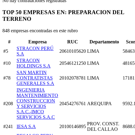
No hay contrataciones registradas
TOP 50 EMPRESAS EN: PREPARACION DEL
TERRENO
848 empresas encontradas en este rubro
#
Empresa
RUC
Departamento
Sco
STRACON PERÚ
#5
20610105620
LIMA
58463
S.A
STRACON
#10
20546121250
LIMA
48165
HOLDINGS S.A
SAN MARTIN
#78
CONTRATISTAS
20102078781
LIMA
17181
GENERALES S.A
INGENIERIA
MANTENIMIENTO
CONSTRUCCION
#208
20454276761
AREQUIPA
9592.
Y SERVICIOS
S.A.C.-IMCO
SERVICIOS S.A.C
PROV. CONST.
#241
IESA S.A
20100146895
8688.
DEL CALLAO