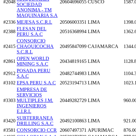
#2048
20604696055
CUSCO
1587.
SOCIEDAD
ANONIMA - TM
MAQUINARIA S.A
#2336
MEJESA S.C.R.L
20506003351
LIMA
1398.
FLESAN DEL
#2388
20516368994
LIMA
1362.
PERU S.A.C
CONSORCIO
#2415
CHAQUICOCHA
20495847099
CAJAMARCA
1344.
S.C.R.L
OPEN WORLD
#2861
20434819165
LIMA
1128.
MINING S.A.C
POSADA PERU
#2912
20482744983
LIMA
1104.
S.A.C
#3102
EPSA PERU S.A.C
20523194713
LIMA
1023.
EMPRESA DE
SERVICIOS
#3303
MULTIPLES J.M.
20449282729
LIMA
960.0
INGENIEROS
E.I.R.L
SUBTERRANEA
#3420
20492100863
LIMA
921.0
DRILLING S.A.C
#3581
CONSORCIO CCR
20607497371
APURIMAC
876.0