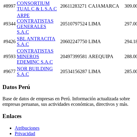
CONSORTIUM
#8997
20611283271
CAJAMARCA
309.0
TUAL C & L S.A.C
ARPE
CONTRATISTAS
#9344
20510797524
LIMA
297.0
GENERALES
S.A.C
SBL ANTRACITA
#9426
20602247750
LIMA
294.1
S.A.C
CONTRATISTAS
#9593
MINEROS
20497399581
AREQUIPA
288.0
EDEMINC S.A.C
NOR BUILDING
#9677
20534156287
LIMA
285.0
S.A.C
Datos Perú
Base de datos de empresas en Perú. Información actualizada sobre
empresas peruanas, sus actividades económicas, directivos y más.
Enlaces
Atribuciones
Privacidad