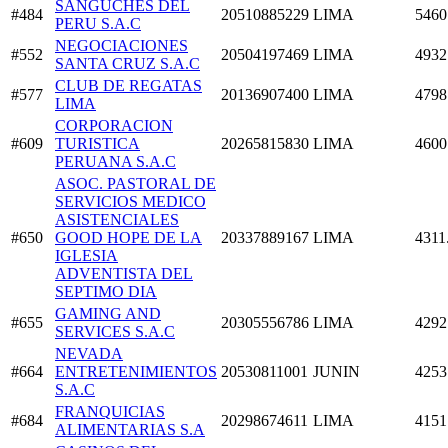
SANGUCHES DEL
#484
20510885229
LIMA
5460
PERU S.A.C
NEGOCIACIONES
#552
20504197469
LIMA
4932
SANTA CRUZ S.A.C
CLUB DE REGATAS
#577
20136907400
LIMA
4798
LIMA
CORPORACION
#609
TURISTICA
20265815830
LIMA
4600
PERUANA S.A.C
ASOC. PASTORAL DE
SERVICIOS MEDICO
ASISTENCIALES
#650
GOOD HOPE DE LA
20337889167
LIMA
4311
IGLESIA
ADVENTISTA DEL
SEPTIMO DIA
GAMING AND
#655
20305556786
LIMA
4292
SERVICES S.A.C
NEVADA
#664
ENTRETENIMIENTOS
20530811001
JUNIN
4253
S.A.C
FRANQUICIAS
#684
20298674611
LIMA
4151
ALIMENTARIAS S.A