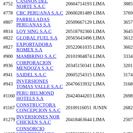
CASINOS DEL
#752
20604714193
LIMA
3885
NORTE S.A.C
#778
CBC PERUANA S.A.C
20600281489
LIMA
3769
PARRILLADAS
#807
20509667129
LIMA
3657
PERUANAS S.A
#814
LOY SING S.A.C
20518792360
LIMA
3645
#822
GLOBAL FUEL S.A
20565643496
LIMA
3612
EXPORTADORA
#827
20522061035
LIMA
3602
ROMEX S.A
#900
MAMBRINO S.A.C
20101904874
LIMA
3334
CORPORACION
#936
20345150341
LIMA
3201
MENDOZA S.A.C
#941
SAIDEL S.A.C
20605254315
LIMA
3174
INVERSIONES
#943
20476633932
LIMA
3168
TOMAS VALLE S.A.C
PERU BELMOND
#1160
20424044203
LIMA
2698
HOTELS S.A
CONSTRUCTORA
#1167
20109116051
JUNIN
2682
CONCEPCION S.A.C
INVERSIONES NOR
#1279
20418463644
LIMA
2507
CHICKEN S.A.C
CONSORCIO