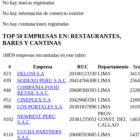
No hay marcas registradas
No hay información de comercio exterior
No hay contrataciones registradas
TOP 50 EMPRESAS EN: RESTAURANTES,
BARES Y CANTINAS
18859 empresas encontradas en este rubro
#
Empresa
RUC
Departamento
Sc
#23
DELOSI S.A
20100123330
LIMA
3413
#39
SODEXO PERU S.A.C
20414766308
LIMA
2564
COMPAÑIA FOOD
#46
20608300393
LIMA
2328
RETAIL S.A.C
#52
CINEPLEX S.A
20429683581
LIMA
2269
#88
LOS PORTALES S.A
20301837896
LIMA
1619
PROV.
NEWREST PERU
#102
20381235051
CONST. DEL
1463
S.A.C
CALLAO
LUCHA PARTNERS
#110
20600593685
LIMA
1437
S.A.C