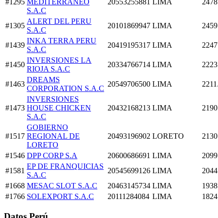
#1295
MEDITERRANEO
20553255881
LIMA
2478
S.A.C
ALERT DEL PERU
#1305
20101869947
LIMA
2459
S.A.C
INKA TERRA PERU
#1439
20419195317
LIMA
2247
S.A.C
INVERSIONES LA
#1450
20334766714
LIMA
2223
RIOJA S.A.C
DREAMS
#1463
20549706500
LIMA
2211
CORPORATION S.A.C
INVERSIONES
#1473
HOUSE CHICKEN
20432168213
LIMA
2190
S.A.C
GOBIERNO
#1517
REGIONAL DE
20493196902
LORETO
2130
LORETO
#1546
DPP CORP S.A
20600686691
LIMA
2099
EP DE FRANQUICIAS
#1581
20545699126
LIMA
2044
S.A.C
#1668
MESAC SLOT S.A.C
20463145734
LIMA
1938
#1766
SOLEXPORT S.A.C
20111284084
LIMA
1824
Datos Perú