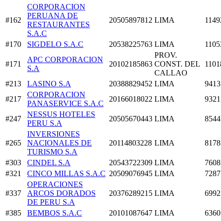
CORPORACION
PERUANA DE
#162
20505897812
LIMA
1149
RESTAURANTES
S.A.C
#170
SIGDELO S.A.C
20538225763
LIMA
1105
PROV.
APC CORPORACION
#171
20102185863
CONST. DEL
1101
S.A
CALLAO
#213
LASINO S.A
20388829452
LIMA
9413
CORPORACION
#217
20166018022
LIMA
9321
PANASERVICE S.A.C
NESSUS HOTELES
#247
20505670443
LIMA
8544
PERU S.A
INVERSIONES
#265
NACIONALES DE
20114803228
LIMA
8178
TURISMO S.A
#303
CINDEL S.A
20543722309
LIMA
7608
#321
CINCO MILLAS S.A.C
20509076945
LIMA
7287
OPERACIONES
#337
ARCOS DORADOS
20376289215
LIMA
6992
DE PERU S.A
#385
BEMBOS S.A.C
20101087647
LIMA
6360