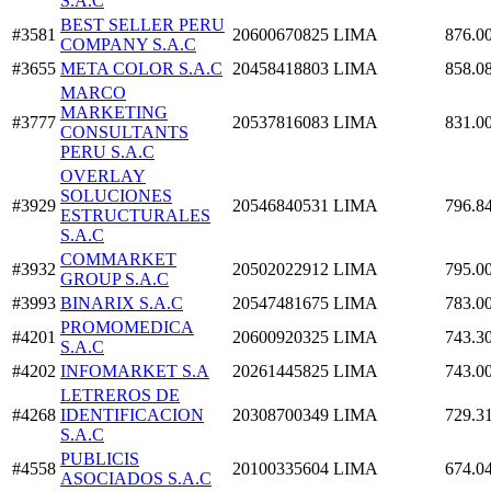
S.A.C
BEST SELLER PERU
#3581
20600670825
LIMA
876.0
COMPANY S.A.C
#3655
META COLOR S.A.C
20458418803
LIMA
858.0
MARCO
MARKETING
#3777
20537816083
LIMA
831.0
CONSULTANTS
PERU S.A.C
OVERLAY
SOLUCIONES
#3929
20546840531
LIMA
796.8
ESTRUCTURALES
S.A.C
COMMARKET
#3932
20502022912
LIMA
795.0
GROUP S.A.C
#3993
BINARIX S.A.C
20547481675
LIMA
783.0
PROMOMEDICA
#4201
20600920325
LIMA
743.3
S.A.C
#4202
INFOMARKET S.A
20261445825
LIMA
743.0
LETREROS DE
#4268
IDENTIFICACION
20308700349
LIMA
729.3
S.A.C
PUBLICIS
#4558
20100335604
LIMA
674.0
ASOCIADOS S.A.C