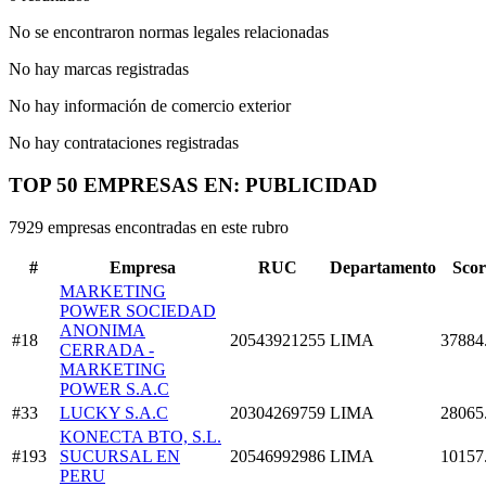
No se encontraron normas legales relacionadas
No hay marcas registradas
No hay información de comercio exterior
No hay contrataciones registradas
TOP 50 EMPRESAS EN: PUBLICIDAD
7929 empresas encontradas en este rubro
#
Empresa
RUC
Departamento
Scor
MARKETING
POWER SOCIEDAD
ANONIMA
#18
20543921255
LIMA
37884
CERRADA -
MARKETING
POWER S.A.C
#33
LUCKY S.A.C
20304269759
LIMA
28065
KONECTA BTO, S.L.
#193
SUCURSAL EN
20546992986
LIMA
10157
PERU