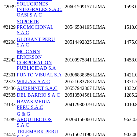
SOLUCIONES
#2039
20601509157
LIMA
1593.
INTEGRALES S.A.C.
OASI S.A.C
SOPORTE
#2129
PROMOCIONAL
20546584195
LIMA
1518.
S.A.C
GLOBANT PERU
#2208
20514492825
LIMA
1475.
S.A.C
MC CANN
ERICKSON
#2242
20100975841
LIMA
1458.
CORPORATION
PUBLICIDAD S.A
#2301
PUNTO VISUAL S.A
20306838386
LIMA
1421.
#2373
WILLAX S.A.C
20521683768
LIMA
1371.
#2436
AURENNET S.A.C
20557942867
LIMA
1332.
#2535
DEL BARRIO S.A.C
20513504561
LIMA
1285.
HAVAS MEDIA
#3133
20417930079
LIMA
1010.
PERU S.A.C
G & G
#3289
ARQUITECTOS
20204156060
LIMA
963.0
S.A.C
TELEMARK PERU
#3474
20515621190
LIMA
903.0