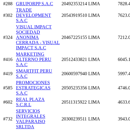
#288
GRUPORPP S.A.C
20492353214
LIMA
7828.
TRADE
#302
DEVELOPMENT
20543919510
LIMA
7623.
S.A.C
VISUAL IMPACT
SOCIEDAD
#324
ANONIMA
20467225155
LIMA
7212.
CERRADA - VISUAL
IMPACT S.A.C
MARKETING
#416
ALTERNO PERU
20512433821
LIMA
6045.
S.A.C
SMARTFIT PERU
#419
20600597940
LIMA
5997.
S.A.C
PROMOCIONES
#585
ESTRATEGICAS
20505235356
LIMA
4746.
S.A.C
REAL PLAZA
#602
20511315922
LIMA
4633.
S.C.R.L
SERVICIOS
INTEGRALES
#732
20300239511
LIMA
3943.
VALPARAISO
SRLTDA