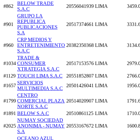
BELOW TRADE
#862
20556041939
LIMA
3459.
S.A.C
GRUPO LA
REPUBLICA
#901
20517374661
LIMA
3331.
PUBLICACIONES
S.A
CRP MEDIOS Y
#960
ENTRETENIMIENTO
20382350368
LIMA
3134.
S.A.C
TRADE &
#1034
CONSUMER
20517153576
LIMA
2979.
XTRATEGIA S.A.C
#1129
TOUCH LIMA S.A.C
20551852807
LIMA
2766.
SERVICIOS
#1657
20501426041
LIMA
1956.
MULTIMEDIA S.A.C
CENTRO
#1799
COMERCIAL PLAZA
20514020907
LIMA
1791.
NORTE S.A.C
#1891
BELOW S.A.C
20510861125
LIMA
1710.
NUMAY SOCIEDAD
#2025
ANONIMA - NUMAY
20553167672
LIMA
1600.
S.A
OCEANO AZUL