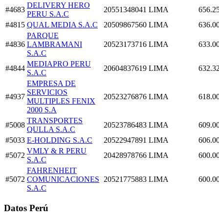
DELIVERY HERO
#4683
20551348041
LIMA
656.2
PERU S.A.C
#4815
QUAL MEDIA S.A.C
20509867560
LIMA
636.0
PARQUE
#4836
LAMBRAMANI
20523173716
LIMA
633.0
S.A.C
MEDIAPRO PERU
#4844
20604837619
LIMA
632.3
S.A.C
EMPRESA DE
SERVICIOS
#4937
20523276876
LIMA
618.0
MULTIPLES FENIX
2000 S.A
TRANSPORTES
#5008
20523786483
LIMA
609.0
QULLA S.A.C
#5033
E-HOLDING S.A.C
20522947891
LIMA
606.0
VMLY & R PERU
#5072
20428978766
LIMA
600.0
S.A.C
FAHRENHEIT
#5072
COMUNICACIONES
20521775883
LIMA
600.0
S.A.C
Datos Perú