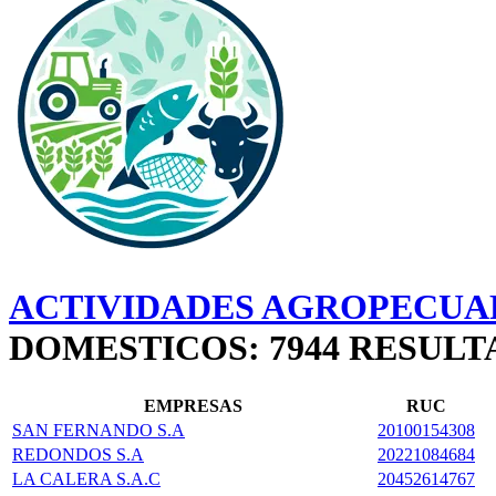
ACTIVIDADES AGROPECUAR
DOMESTICOS: 7944 RESUL
EMPRESAS
RUC
SAN FERNANDO S.A
20100154308
REDONDOS S.A
20221084684
LA CALERA S.A.C
20452614767