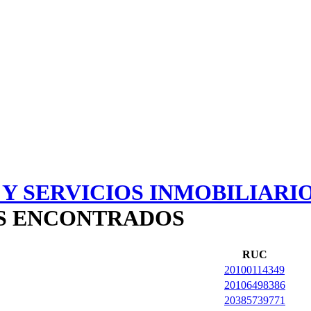
Y SERVICIOS INMOBILIARI
OS ENCONTRADOS
RUC
20100114349
20106498386
20385739771