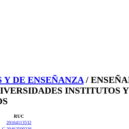
 Y DE ENSEÑANZA
/ ENSEÑA
IVERSIDADES INSTITUTOS Y 
OS
RUC
20164113532
A.C
20462509236