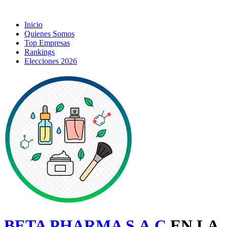
Inicio
Quienes Somos
Top Empresas
Rankings
Elecciones 2026
BETA PHARMA S.A.C
EN LA