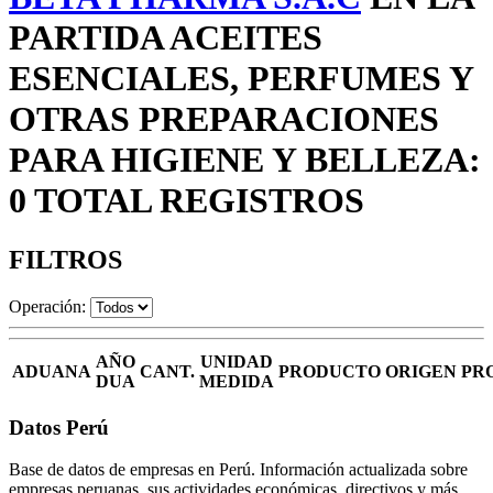
PARTIDA ACEITES
ESENCIALES, PERFUMES Y
OTRAS PREPARACIONES
PARA HIGIENE Y BELLEZA:
0 TOTAL REGISTROS
FILTROS
Operación:
AÑO
UNIDAD
ADUANA
CANT.
PRODUCTO
ORIGEN
PR
DUA
MEDIDA
Datos Perú
Base de datos de empresas en Perú. Información actualizada sobre
empresas peruanas, sus actividades económicas, directivos y más.