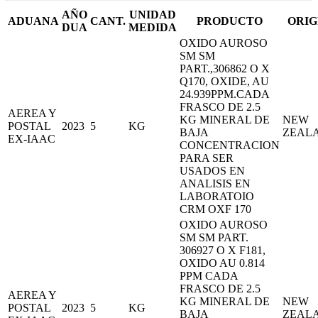
AÑO
UNIDAD
ADUANA
CANT.
PRODUCTO
ORIG
DUA
MEDIDA
OXIDO AUROSO
SM SM
PART.,306862 O X
Q170, OXIDE, AU
24.939PPM.CADA
FRASCO DE 2.5
AEREA Y
KG MINERAL DE
NEW
POSTAL
2023
5
KG
BAJA
ZEAL
EX-IAAC
CONCENTRACION
PARA SER
USADOS EN
ANALISIS EN
LABORATOIO
CRM OXF 170
OXIDO AUROSO
SM SM PART.
306927 O X F181,
OXIDO AU 0.814
PPM CADA
FRASCO DE 2.5
AEREA Y
KG MINERAL DE
NEW
POSTAL
2023
5
KG
BAJA
ZEAL