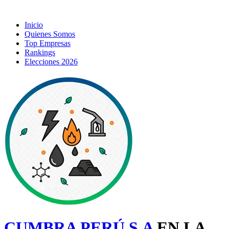
Inicio
Quienes Somos
Top Empresas
Rankings
Elecciones 2026
CUMBRA PERÚ S.A
EN LA