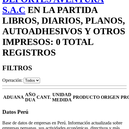
S.A.C
EN LA PARTIDA
LIBROS, DIARIOS, PLANOS,
AUTOADHESIVOS Y OTROS
IMPRESOS: 0 TOTAL
REGISTROS
FILTROS
Operación:
AÑO
UNIDAD
ADUANA
CANT.
PRODUCTO
ORIGEN
PR
DUA
MEDIDA
Datos Perú
Base de datos de empresas en Perú. Información actualizada sobre
empresas peruanas, sus actividades económicas, directivos y más.