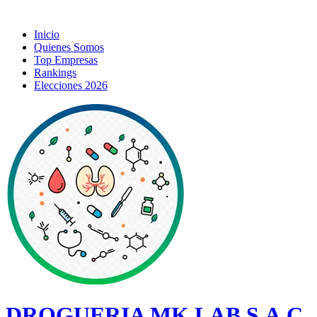
Inicio
Quienes Somos
Top Empresas
Rankings
Elecciones 2026
DROGUERIA MK LAB S.A.C