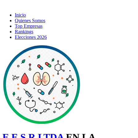
Inicio
Quienes Somos
Top Empresas
Rankings
Elecciones 2026
E E S.R.LTDA
EN LA