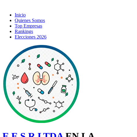
Inicio
Quienes Somos
Top Empresas
Rankings
Elecciones 2026
E E S.R.LTDA
EN LA