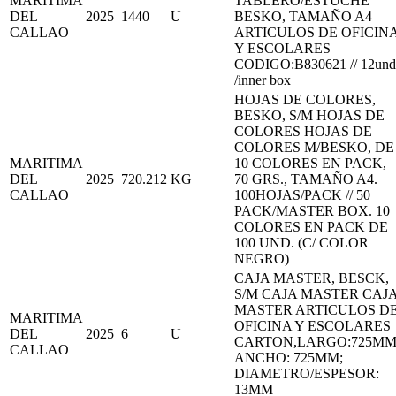
MARITIMA
TABLERO/ESTUCHE
DEL
2025
1440
U
BESKO, TAMAÑO A4
CALLAO
ARTICULOS DE OFICIN
Y ESCOLARES
CODIGO:B830621 // 12und
/inner box
HOJAS DE COLORES,
BESKO, S/M HOJAS DE
COLORES HOJAS DE
COLORES M/BESKO, DE
MARITIMA
10 COLORES EN PACK,
DEL
2025
720.212
KG
70 GRS., TAMAÑO A4.
CALLAO
100HOJAS/PACK // 50
PACK/MASTER BOX. 10
COLORES EN PACK DE
100 UND. (C/ COLOR
NEGRO)
CAJA MASTER, BESCK,
S/M CAJA MASTER CAJ
MASTER ARTICULOS D
MARITIMA
OFICINA Y ESCOLARES
DEL
2025
6
U
CARTON,LARGO:725MM
CALLAO
ANCHO: 725MM;
DIAMETRO/ESPESOR:
13MM