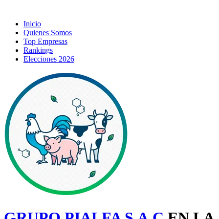
Inicio
Quienes Somos
Top Empresas
Rankings
Elecciones 2026
GRUPO PIALFA S.A.C
EN LA