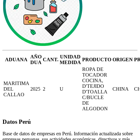
AÑO
UNIDAD
ADUANA
CANT.
PRODUCTO
ORIGEN
P
DUA
MEDIDA
ROPA DE
TOCADOR
COCINA,
MARITIMA
D'TEJIDO
DEL
2025
2
U
CHINA
C
D'TOALLA
CALLAO
C/BUCLE
DE
ALGODON
Datos Perú
Base de datos de empresas en Perú. Información actualizada sobre
empresas peruanas, sus actividades económicas, directivos y más.