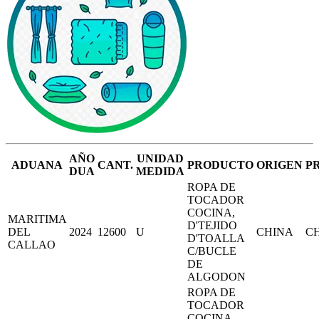
AÑO
UNIDAD
ADUANA
CANT.
PRODUCTO
ORIGEN
P
DUA
MEDIDA
ROPA DE
TOCADOR
COCINA,
MARITIMA
D'TEJIDO
DEL
2024
12600
U
CHINA
C
D'TOALLA
CALLAO
C/BUCLE
DE
ALGODON
ROPA DE
TOCADOR
COCINA,