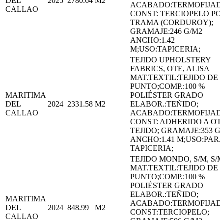
DEL
2025
2780.64
M2
ACABADO:TERMOFIJA
CALLAO
CONST: TERCIOPELO P
TRAMA (CORDUROY);
GRAMAJE:246 G/M2
ANCHO:1.42
M;USO:TAPICERIA;
TEJIDO UPHOLSTERY
FABRICS, OTE, ALISA
MAT.TEXTIL:TEJIDO DE
PUNTO;COMP.:100 %
MARITIMA
POLIÉSTER GRADO
DEL
2024
2331.58
M2
ELABOR.:TEÑIDO;
CALLAO
ACABADO:TERMOFIJA
CONST: ADHERIDO A O
TEJIDO; GRAMAJE:353 
ANCHO:1.41 M;USO:PAR
TAPICERIA;
TEJIDO MONDO, S/M, S/
MAT.TEXTIL:TEJIDO DE
PUNTO;COMP.:100 %
POLIÉSTER GRADO
ELABOR.:TEÑIDO;
MARITIMA
ACABADO:TERMOFIJA
DEL
2024
848.99
M2
CONST:TERCIOPELO;
CALLAO