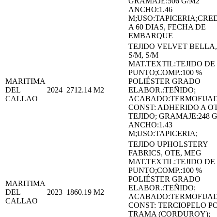
GRAMAJE:506 G/M2
ANCHO:1.46
M;USO:TAPICERIA;CRE
A 60 DIAS, FECHA DE
EMBARQUE
TEJIDO VELVET BELLA,
S/M, S/M
MAT.TEXTIL:TEJIDO DE
PUNTO;COMP.:100 %
MARITIMA
POLIÉSTER GRADO
DEL
2024
2712.14
M2
ELABOR.:TEÑIDO;
CALLAO
ACABADO:TERMOFIJA
CONST: ADHERIDO A O
TEJIDO; GRAMAJE:248 
ANCHO:1.43
M;USO:TAPICERIA;
TEJIDO UPHOLSTERY
FABRICS, OTE, MEG
MAT.TEXTIL:TEJIDO DE
PUNTO;COMP.:100 %
POLIÉSTER GRADO
MARITIMA
ELABOR.:TEÑIDO;
DEL
2023
1860.19
M2
ACABADO:TERMOFIJA
CALLAO
CONST: TERCIOPELO P
TRAMA (CORDUROY);