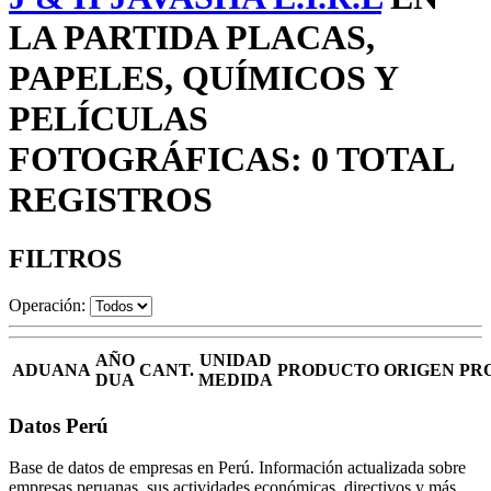
LA PARTIDA PLACAS,
PAPELES, QUÍMICOS Y
PELÍCULAS
FOTOGRÁFICAS: 0 TOTAL
REGISTROS
FILTROS
Operación:
AÑO
UNIDAD
ADUANA
CANT.
PRODUCTO
ORIGEN
PR
DUA
MEDIDA
Datos Perú
Base de datos de empresas en Perú. Información actualizada sobre
empresas peruanas, sus actividades económicas, directivos y más.