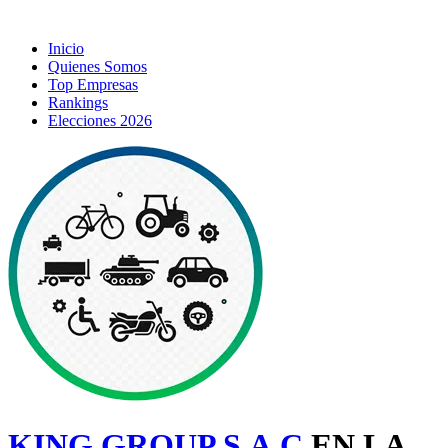
Inicio
Quienes Somos
Top Empresas
Rankings
Elecciones 2026
KING GROUP S.A.C
EN LA