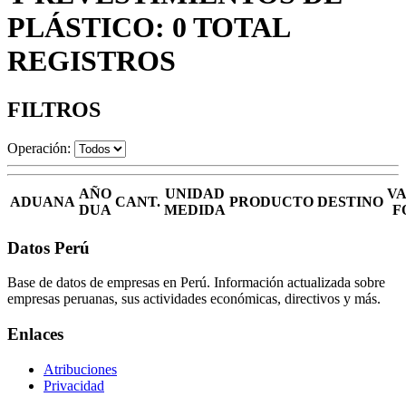
PLÁSTICO: 0 TOTAL
REGISTROS
FILTROS
Operación:
AÑO
UNIDAD
V
ADUANA
CANT.
PRODUCTO
DESTINO
DUA
MEDIDA
F
Datos Perú
Base de datos de empresas en Perú. Información actualizada sobre
empresas peruanas, sus actividades económicas, directivos y más.
Enlaces
Atribuciones
Privacidad