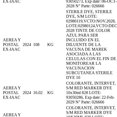
EX-IAAC
93050273, Exp date: 06-OCT-
2028 N° Parte: 026666
STERILE DYE, STERILE
DYE, S/M LOTE:
02980119,VCTO:NOV.2028,
LOTE:02980124,VCTO:DEC
2028 TINTE DE COLOR
AZUL PARA SER
AEREA Y
INCLUIDO EN EL
POSTAL
2024
108
KG
DILUENTE DE LA
EX-IAAC
VACUNA DE MAREK
ASOCIADA A LAS
CELULAS CON EL FIN DE
MONITOREAR LA
VACUNACION
SUBCUTANEA STERILE
DYE 10
COLORANTE, INTERVET,
AEREA Y
S/M RED MARKER DYE
POSTAL
2024
16.02
KG
10x30ml 828 LOTE:
EX-IAAC
93050286, Exp date: 22-Feb-
2029 N° Parte: 026666
COLORANTE, INTERVET,
S/M RED MARKER DYE
AEREA Y