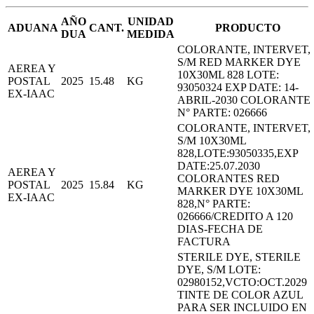
AÑO
UNIDAD
ADUANA
CANT.
PRODUCTO
DUA
MEDIDA
COLORANTE, INTERVET,
S/M RED MARKER DYE
AEREA Y
10X30ML 828 LOTE:
POSTAL
2025
15.48
KG
93050324 EXP DATE: 14-
EX-IAAC
ABRIL-2030 COLORANTE
N° PARTE: 026666
COLORANTE, INTERVET,
S/M 10X30ML
828,LOTE:93050335,EXP
DATE:25.07.2030
AEREA Y
COLORANTES RED
POSTAL
2025
15.84
KG
MARKER DYE 10X30ML
EX-IAAC
828,N° PARTE:
026666/CREDITO A 120
DIAS-FECHA DE
FACTURA
STERILE DYE, STERILE
DYE, S/M LOTE:
02980152,VCTO:OCT.2029
TINTE DE COLOR AZUL
PARA SER INCLUIDO EN