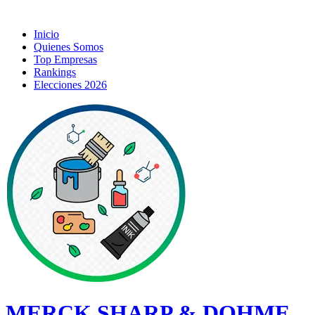
Inicio
Quienes Somos
Top Empresas
Rankings
Elecciones 2026
MERCK SHARP & DOHME