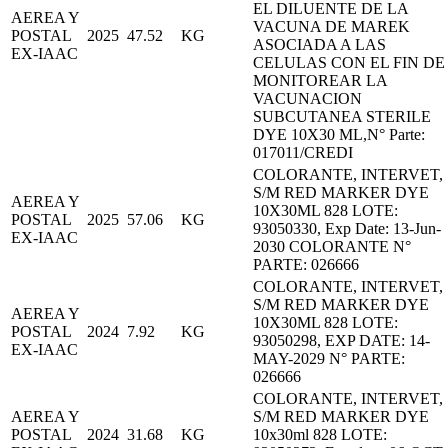
EL DILUENTE DE LA
AEREA Y
VACUNA DE MAREK
POSTAL
2025
47.52
KG
ASOCIADA A LAS
EX-IAAC
CELULAS CON EL FIN DE
MONITOREAR LA
VACUNACION
SUBCUTANEA STERILE
DYE 10X30 ML,N° Parte:
017011/CREDI
COLORANTE, INTERVET,
S/M RED MARKER DYE
AEREA Y
10X30ML 828 LOTE:
POSTAL
2025
57.06
KG
93050330, Exp Date: 13-Jun-
EX-IAAC
2030 COLORANTE N°
PARTE: 026666
COLORANTE, INTERVET,
S/M RED MARKER DYE
AEREA Y
10X30ML 828 LOTE:
POSTAL
2024
7.92
KG
93050298, EXP DATE: 14-
EX-IAAC
MAY-2029 N° PARTE:
026666
COLORANTE, INTERVET,
AEREA Y
S/M RED MARKER DYE
POSTAL
2024
31.68
KG
10x30ml 828 LOTE: