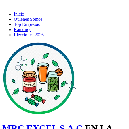
Inicio
Quienes Somos
Top Empresas
Rankings
Elecciones 2026
MRC EXCEL S.A.C
EN LA