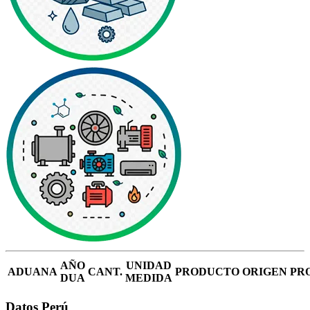
AÑO
UNIDAD
ADUANA
CANT.
PRODUCTO
ORIGEN
PR
DUA
MEDIDA
Datos Perú