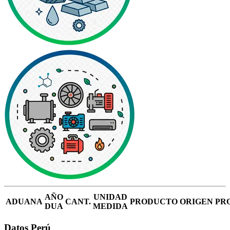
AÑO
UNIDAD
ADUANA
CANT.
PRODUCTO
ORIGEN
PR
DUA
MEDIDA
Datos Perú