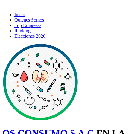
Inicio
Quienes Somos
Top Empresas
Rankings
Elecciones 2026
QS CONSUMO S.A.C
EN LA