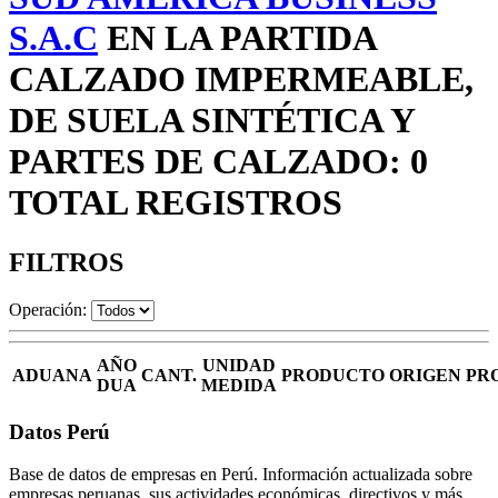
S.A.C
EN LA PARTIDA
CALZADO IMPERMEABLE,
DE SUELA SINTÉTICA Y
PARTES DE CALZADO: 0
TOTAL REGISTROS
FILTROS
Operación:
AÑO
UNIDAD
ADUANA
CANT.
PRODUCTO
ORIGEN
PR
DUA
MEDIDA
Datos Perú
Base de datos de empresas en Perú. Información actualizada sobre
empresas peruanas, sus actividades económicas, directivos y más.