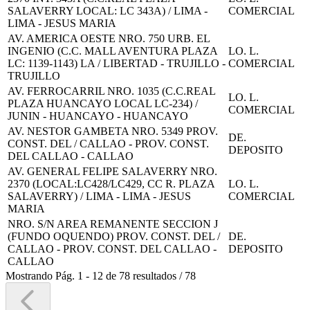
SALAVERRY LOCAL: LC 343A) / LIMA -
COMERCIAL
LIMA - JESUS MARIA
AV. AMERICA OESTE NRO. 750 URB. EL
INGENIO (C.C. MALL AVENTURA PLAZA
LO. L.
LC: 1139-1143) LA / LIBERTAD - TRUJILLO -
COMERCIAL
TRUJILLO
AV. FERROCARRIL NRO. 1035 (C.C.REAL
LO. L.
PLAZA HUANCAYO LOCAL LC-234) /
COMERCIAL
JUNIN - HUANCAYO - HUANCAYO
AV. NESTOR GAMBETA NRO. 5349 PROV.
DE.
CONST. DEL / CALLAO - PROV. CONST.
DEPOSITO
DEL CALLAO - CALLAO
AV. GENERAL FELIPE SALAVERRY NRO.
2370 (LOCAL:LC428/LC429, CC R. PLAZA
LO. L.
SALAVERRY) / LIMA - LIMA - JESUS
COMERCIAL
MARIA
NRO. S/N AREA REMANENTE SECCION J
(FUNDO OQUENDO) PROV. CONST. DEL /
DE.
CALLAO - PROV. CONST. DEL CALLAO -
DEPOSITO
CALLAO
Mostrando
Pág.
1
-
12
de
78
resultados
/
78