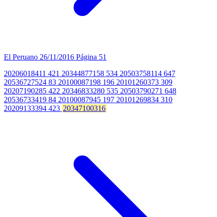
El Peruano
26/11/2016
Página 51
20206018411 421 20344877158 534 20503758114 647
20536727524 83 20100087198 196 20101260373 309
20207190285 422 20346833280 535 20503790271 648
20536733419 84 20100087945 197 20101269834 310
20209133394 423
20347100316