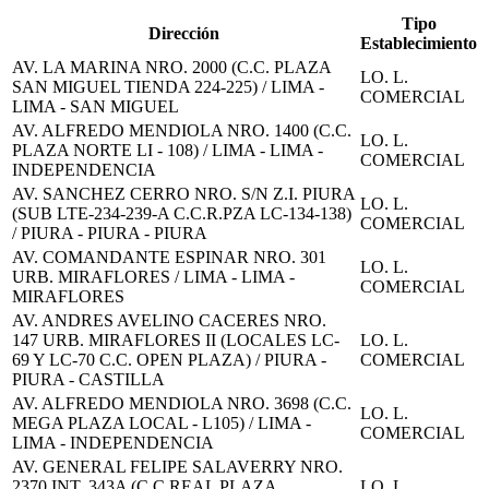
Tipo
Dirección
Establecimiento
AV. LA MARINA NRO. 2000 (C.C. PLAZA
LO. L.
SAN MIGUEL TIENDA 224-225) / LIMA -
COMERCIAL
LIMA - SAN MIGUEL
AV. ALFREDO MENDIOLA NRO. 1400 (C.C.
LO. L.
PLAZA NORTE LI - 108) / LIMA - LIMA -
COMERCIAL
INDEPENDENCIA
AV. SANCHEZ CERRO NRO. S/N Z.I. PIURA
LO. L.
(SUB LTE-234-239-A C.C.R.PZA LC-134-138)
COMERCIAL
/ PIURA - PIURA - PIURA
AV. COMANDANTE ESPINAR NRO. 301
LO. L.
URB. MIRAFLORES / LIMA - LIMA -
COMERCIAL
MIRAFLORES
AV. ANDRES AVELINO CACERES NRO.
147 URB. MIRAFLORES II (LOCALES LC-
LO. L.
69 Y LC-70 C.C. OPEN PLAZA) / PIURA -
COMERCIAL
PIURA - CASTILLA
AV. ALFREDO MENDIOLA NRO. 3698 (C.C.
LO. L.
MEGA PLAZA LOCAL - L105) / LIMA -
COMERCIAL
LIMA - INDEPENDENCIA
AV. GENERAL FELIPE SALAVERRY NRO.
2370 INT. 343A (C.C.REAL PLAZA
LO. L.