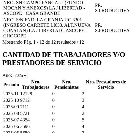
NRO. SN CAMPO PANCAL I (FUNDO
PR.
MOCAN Y ANEXOS) LA / LIBERTAD -
S.PRODUCTIVA
ASCOPE - CASA GRANDE
NRO. S/N FND. LA GRANJA UC 3301
(INGRESO CARRETE.LI633, ALT.NUEVA
PR.
CONSTAN) LA / LIBERTAD - ASCOPE -
S.PRODUCTIVA
CHOCOPE
Mostrando
Pág.
1
-
12
de
12
resultados
/
12
CANTIDAD DE TRABAJADORES Y/O
PRESTADORES DE SERVICIO
Año:
Nro.
Nro.
Nro. Prestadores de
Periodo
Trabajadores
Pensionistas
Servicio
2025-11
12128
0
2
2025-10
9712
0
3
2025-09
7111
0
4
2025-08
5721
0
2
2025-07
4354
0
5
2025-06
3596
0
4
2025-05
5650
0
2