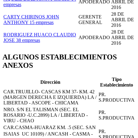
APODERADO
ABRIL DE
empresas
2016
28 DE
CARTY CHIRINOS JOHN
GERENTE
ABRIL DE
ANTHONY
15 empresas
GENERAL
2016
28 DE
RODRIGUEZ HUACO CLAUDIO
APODERADO
ABRIL DE
JOSE
38 empresas
2016
ALGUNOS ESTABLECIMIENTOS
ANEXOS
Tipo
Dirección
Establecimiento
CAR.TRUJILLO- CASCAS KM 37- KM. 42
PR.
(MARGEN DERECHA E IZQUIERDA) LA /
S.PRODUCTIVA
LIBERTAD - ASCOPE - CHICAMA
NRO. S/N EL TALISMAN (SEC. EL
PR.
ROSARIO -U.C.2899) LA / LIBERTAD -
S.PRODUCTIVA
VIRU - CHAO
CAR.CASMA-HUARAZ KM. .5 (SEC. SAN
PR.
ISAIAS  UC 10109) / ANCASH - CASMA -
S.PRODUCTIVA