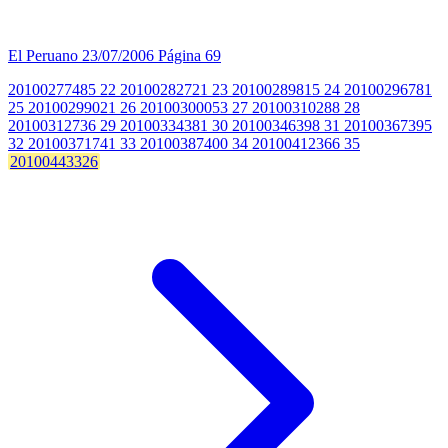
El Peruano
23/07/2006
Página 69
20100277485 22 20100282721 23 20100289815 24 20100296781
25 20100299021 26 20100300053 27 20100310288 28
20100312736 29 20100334381 30 20100346398 31 20100367395
32 20100371741 33 20100387400 34 20100412366 35
20100443326