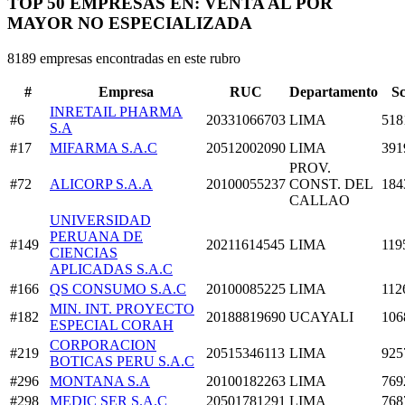
TOP 50 EMPRESAS EN: VENTA AL POR
MAYOR NO ESPECIALIZADA
8189 empresas encontradas en este rubro
#
Empresa
RUC
Departamento
S
INRETAIL PHARMA
#6
20331066703
LIMA
518
S.A
#17
MIFARMA S.A.C
20512002090
LIMA
391
PROV.
#72
ALICORP S.A.A
20100055237
CONST. DEL
184
CALLAO
UNIVERSIDAD
PERUANA DE
#149
20211614545
LIMA
119
CIENCIAS
APLICADAS S.A.C
#166
QS CONSUMO S.A.C
20100085225
LIMA
112
MIN. INT. PROYECTO
#182
20188819690
UCAYALI
106
ESPECIAL CORAH
CORPORACION
#219
20515346113
LIMA
925
BOTICAS PERU S.A.C
#296
MONTANA S.A
20100182263
LIMA
769
#298
MEDIC SER S.A.C
20501781291
LIMA
768