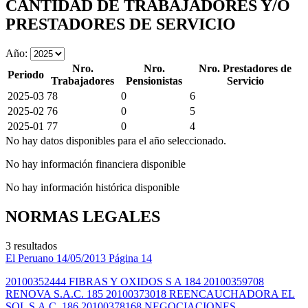
CANTIDAD DE TRABAJADORES Y/O
PRESTADORES DE SERVICIO
Año:
Nro.
Nro.
Nro. Prestadores de
Periodo
Trabajadores
Pensionistas
Servicio
2025-03
78
0
6
2025-02
76
0
5
2025-01
77
0
4
No hay datos disponibles para el año seleccionado.
No hay información financiera disponible
No hay información histórica disponible
NORMAS LEGALES
3 resultados
El Peruano
14/05/2013
Página 14
20100352444 FIBRAS Y OXIDOS S A 184 20100359708
RENOVA S.A.C. 185 20100373018 REENCAUCHADORA EL
SOL S.A.C. 186 20100378168 NEGOCIACIONES