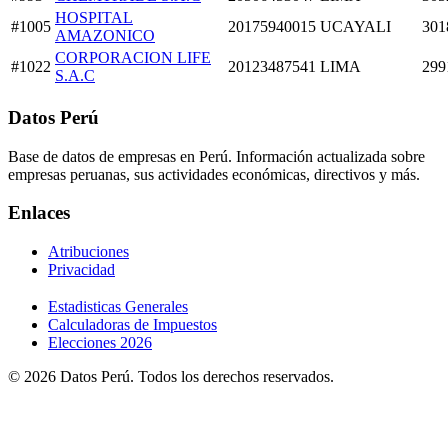
HOSPITAL
#1005
20175940015
UCAYALI
301
AMAZONICO
CORPORACION LIFE
#1022
20123487541
LIMA
299
S.A.C
Datos Perú
Base de datos de empresas en Perú. Información actualizada sobre
empresas peruanas, sus actividades económicas, directivos y más.
Enlaces
Atribuciones
Privacidad
Estadisticas Generales
Calculadoras de Impuestos
Elecciones 2026
© 2026 Datos Perú. Todos los derechos reservados.