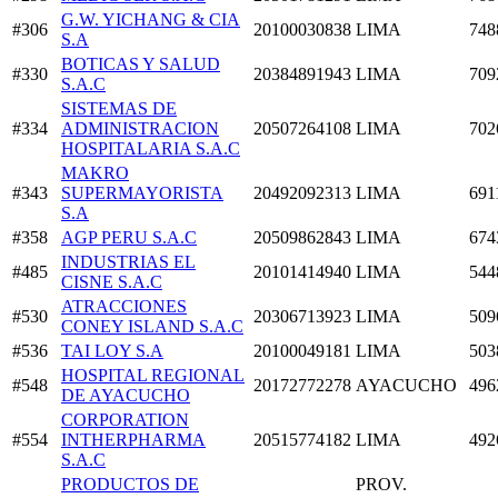
G.W. YICHANG & CIA
#306
20100030838
LIMA
748
S.A
BOTICAS Y SALUD
#330
20384891943
LIMA
709
S.A.C
SISTEMAS DE
#334
ADMINISTRACION
20507264108
LIMA
702
HOSPITALARIA S.A.C
MAKRO
#343
SUPERMAYORISTA
20492092313
LIMA
691
S.A
#358
AGP PERU S.A.C
20509862843
LIMA
674
INDUSTRIAS EL
#485
20101414940
LIMA
544
CISNE S.A.C
ATRACCIONES
#530
20306713923
LIMA
509
CONEY ISLAND S.A.C
#536
TAI LOY S.A
20100049181
LIMA
503
HOSPITAL REGIONAL
#548
20172772278
AYACUCHO
496
DE AYACUCHO
CORPORATION
#554
INTHERPHARMA
20515774182
LIMA
492
S.A.C
PRODUCTOS DE
PROV.