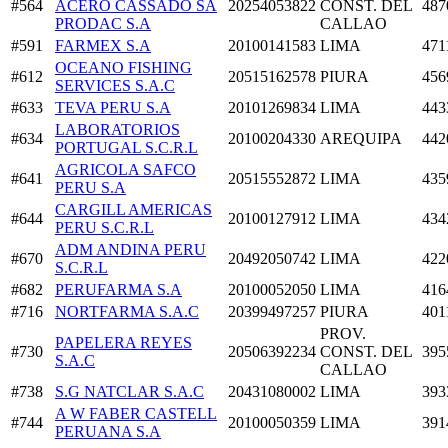
#564
ACERO CASSADO SA
20254053822
CONST. DEL
487
PRODAC S.A
CALLAO
#591
FARMEX S.A
20100141583
LIMA
471
OCEANO FISHING
#612
20515162578
PIURA
456
SERVICES S.A.C
#633
TEVA PERU S.A
20101269834
LIMA
443
LABORATORIOS
#634
20100204330
AREQUIPA
442
PORTUGAL S.C.R.L
AGRICOLA SAFCO
#641
20515552872
LIMA
435
PERU S.A
CARGILL AMERICAS
#644
20100127912
LIMA
434
PERU S.C.R.L
ADM ANDINA PERU
#670
20492050742
LIMA
422
S.C.R.L
#682
PERUFARMA S.A
20100052050
LIMA
416
#716
NORTFARMA S.A.C
20399497257
PIURA
401
PROV.
PAPELERA REYES
#730
20506392234
CONST. DEL
395
S.A.C
CALLAO
#738
S.G NATCLAR S.A.C
20431080002
LIMA
393
A W FABER CASTELL
#744
20100050359
LIMA
391
PERUANA S.A