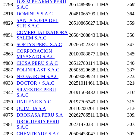
D & M PHARMA PERU
#798
20514898961
LIMA
369
S.A.C
#816
DOMINUS S.A.C
20481065799
LIMA
364
SANTA SOFIA DEL
#829
20510865627
LIMA
359
SUR S.A.C
COMERCIALIZADORA
#851
20504208843
LIMA
350
SALEM S.A.C
#856
SOFTYS PERU S.A.C
20266352337
LIMA
347
CORPORACION
#863
20100083877
LIMA
345
MIYASATO S.A.C
#880
CICSA PERU S.A.C
20512780114
LIMA
340
#887
POLINPLAST S.A.C
20505520638
LIMA
337
#926
NEOAGRUM S.A.C
20509089923
LIMA
323
#933
DOCTOR + S.A.C
20251011461
LIMA
321
SILVESTRE PERU
#942
20191503482
LIMA
316
S.A.C
#950
UNILENE S.A.C
20197705249
LIMA
315
#958
QUIMTIA S.A
20110200201
LIMA
313
#975
DROKASA PERU S.A
20262786511
LIMA
309
DROGUERIA PERU
#981
20271470381
LIMA
307
S.A.C
#993
CHEMTRADE S.A.C
20506453047
LIMA
305