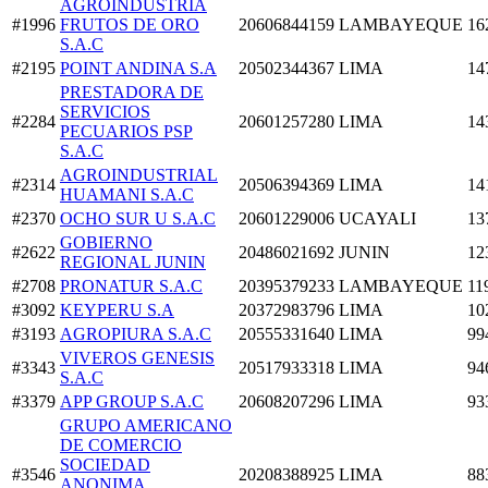
AGROINDUSTRIA
#1996
FRUTOS DE ORO
20606844159
LAMBAYEQUE
16
S.A.C
#2195
POINT ANDINA S.A
20502344367
LIMA
14
PRESTADORA DE
SERVICIOS
#2284
20601257280
LIMA
14
PECUARIOS PSP
S.A.C
AGROINDUSTRIAL
#2314
20506394369
LIMA
14
HUAMANI S.A.C
#2370
OCHO SUR U S.A.C
20601229006
UCAYALI
13
GOBIERNO
#2622
20486021692
JUNIN
12
REGIONAL JUNIN
#2708
PRONATUR S.A.C
20395379233
LAMBAYEQUE
11
#3092
KEYPERU S.A
20372983796
LIMA
10
#3193
AGROPIURA S.A.C
20555331640
LIMA
99
VIVEROS GENESIS
#3343
20517933318
LIMA
94
S.A.C
#3379
APP GROUP S.A.C
20608207296
LIMA
93
GRUPO AMERICANO
DE COMERCIO
SOCIEDAD
#3546
20208388925
LIMA
88
ANONIMA