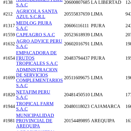
#138
20600807685
LA LIBERTAD
12
S.A.C
AGRICOLA SANTA
#212
20555837659
LIMA
94
AZUL S.C.R.L
MEDLOG PIURA
#1317
20606116111
PIURA
24
S.A.C
#1559
CAPEAGRO S.A.C
20523618939
LIMA
20
AGRO ADVICE PERU
#1632
20602016791
LIMA
19
S.A.C
EMPACADORA DE
#1654
FRUTOS
20483794437
PIURA
19
TROPICALES S.A.C
ADMINISTRACION
DE SERVICIOS
#1699
20511609675
LIMA
19
COMPLEMENTARIOS
S.A.C
NETAFIM PERU
#1820
20481450510
LIMA
17
S.A.C
TROPICAL FARM
#1944
20480118023
CAJAMARCA
16
S.A.C
MUNICIPALIDAD
#1981
PROVINCIAL DE
20154489895
AREQUIPA
16
AREQUIPA