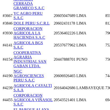
CERRADA
GRAMECO S.A.C
YC AGRO PERU
#3667
20605047689
LIMA
85
S.A.C
#3846
DOLE PERU S.C.R.L
20602431178
LIMA
81
CORPORACION
#3930
AGRICOLA LA
20536402226
LIMA
79
HACIENDA S.A.C
AGRICOLA BGS
#4141
20537677962
LIMA
75
S.A.C
COOPERATIVA
AGRARIA
#4154
20447888701
PUNO
75
INDUSTRIAL SAN
GABAN LTDA.
NGC
#4190
AGROSCIENCES
20606926465
LIMA
74
PERU S.A.C
AGRICOLA CAYALTI
#4239
20164042686
LAMBAYEQUE
73
S.A.A
CORPORACION
#4455
AGRICOLA VIÑASOL
20543521401
LIMA
69
S.A.C
EL PARQUE ALAYA