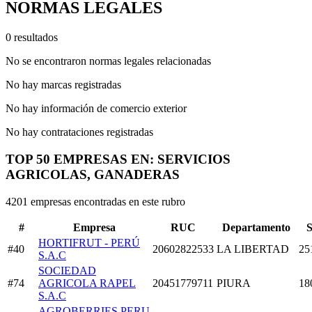
NORMAS LEGALES
0 resultados
No se encontraron normas legales relacionadas
No hay marcas registradas
No hay información de comercio exterior
No hay contrataciones registradas
TOP 50 EMPRESAS EN: SERVICIOS
AGRICOLAS, GANADERAS
4201 empresas encontradas en este rubro
#
Empresa
RUC
Departamento
S
HORTIFRUT - PERÚ
#40
20602822533
LA LIBERTAD
25
S.A.C
SOCIEDAD
#74
AGRICOLA RAPEL
20451779711
PIURA
18
S.A.C
AGROBERRIES PERU