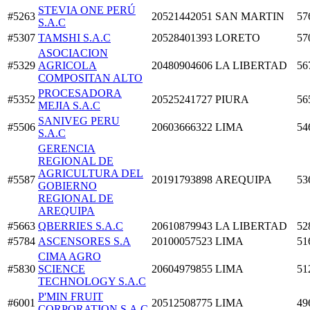
STEVIA ONE PERÚ
#5263
20521442051
SAN MARTIN
57
S.A.C
#5307
TAMSHI S.A.C
20528401393
LORETO
57
ASOCIACION
#5329
AGRICOLA
20480904606
LA LIBERTAD
56
COMPOSITAN ALTO
PROCESADORA
#5352
20525241727
PIURA
56
MEJIA S.A.C
SANIVEG PERU
#5506
20603666322
LIMA
54
S.A.C
GERENCIA
REGIONAL DE
AGRICULTURA DEL
#5587
20191793898
AREQUIPA
53
GOBIERNO
REGIONAL DE
AREQUIPA
#5663
QBERRIES S.A.C
20610879943
LA LIBERTAD
52
#5784
ASCENSORES S.A
20100057523
LIMA
51
CIMA AGRO
#5830
SCIENCE
20604979855
LIMA
51
TECHNOLOGY S.A.C
P'MIN FRUIT
#6001
20512508775
LIMA
49
CORPORATION S.A.C