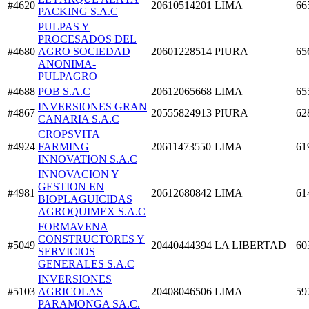
#4620
20610514201
LIMA
66
PACKING S.A.C
PULPAS Y
PROCESADOS DEL
#4680
AGRO SOCIEDAD
20601228514
PIURA
65
ANONIMA-
PULPAGRO
#4688
POB S.A.C
20612065668
LIMA
65
INVERSIONES GRAN
#4867
20555824913
PIURA
62
CANARIA S.A.C
CROPSVITA
#4924
FARMING
20611473550
LIMA
61
INNOVATION S.A.C
INNOVACION Y
GESTION EN
#4981
20612680842
LIMA
61
BIOPLAGUICIDAS
AGROQUIMEX S.A.C
FORMAVENA
CONSTRUCTORES Y
#5049
20440444394
LA LIBERTAD
60
SERVICIOS
GENERALES S.A.C
INVERSIONES
#5103
AGRICOLAS
20408046506
LIMA
59
PARAMONGA SA.C.