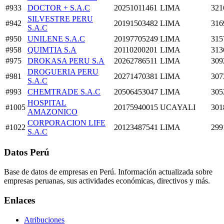
#933
DOCTOR + S.A.C
20251011461
LIMA
321
SILVESTRE PERU
#942
20191503482
LIMA
316
S.A.C
#950
UNILENE S.A.C
20197705249
LIMA
315
#958
QUIMTIA S.A
20110200201
LIMA
313
#975
DROKASA PERU S.A
20262786511
LIMA
309
DROGUERIA PERU
#981
20271470381
LIMA
307
S.A.C
#993
CHEMTRADE S.A.C
20506453047
LIMA
305
HOSPITAL
#1005
20175940015
UCAYALI
301
AMAZONICO
CORPORACION LIFE
#1022
20123487541
LIMA
299
S.A.C
Datos Perú
Base de datos de empresas en Perú. Información actualizada sobre
empresas peruanas, sus actividades económicas, directivos y más.
Enlaces
Atribuciones