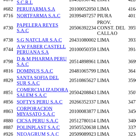
S.C.R.L
#682
PERUFARMA S.A
20100052050
LIMA
416
#716
NORTFARMA S.A.C
20399497257
PIURA
401
PROV.
PAPELERA REYES
#730
20506392234
CONST. DEL
395
S.A.C
CALLAO
#738
S.G NATCLAR S.A.C
20431080002
LIMA
393
A W FABER CASTELL
#744
20100050359
LIMA
391
PERUANA S.A
D & M PHARMA PERU
#798
20514898961
LIMA
369
S.A.C
#816
DOMINUS S.A.C
20481065799
LIMA
364
SANTA SOFIA DEL
#829
20510865627
LIMA
359
SUR S.A.C
COMERCIALIZADORA
#851
20504208843
LIMA
350
SALEM S.A.C
#856
SOFTYS PERU S.A.C
20266352337
LIMA
347
CORPORACION
#863
20100083877
LIMA
345
MIYASATO S.A.C
#880
CICSA PERU S.A.C
20512780114
LIMA
340
#887
POLINPLAST S.A.C
20505520638
LIMA
337
#926
NEOAGRUM S.A.C
20509089923
LIMA
323