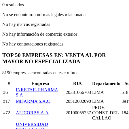
0 resultados
No se encontraron normas legales relacionadas
No hay marcas registradas
No hay información de comercio exterior
No hay contrataciones registradas
TOP 50 EMPRESAS EN: VENTA AL POR
MAYOR NO ESPECIALIZADA
8190 empresas encontradas en este rubro
#
Empresa
RUC
Departamento
S
INRETAIL PHARMA
#6
20331066703
LIMA
518
S.A
#17
MIFARMA S.A.C
20512002090
LIMA
391
PROV.
#72
ALICORP S.A.A
20100055237
CONST. DEL
184
CALLAO
UNIVERSIDAD