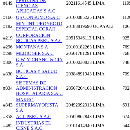
PERUANA DE
#149
20211614545
LIMA
119
CIENCIAS
APLICADAS S.A.C
#166
QS CONSUMO S.A.C
20100085225
LIMA
112
MIN. INT. PROYECTO
#182
20188819690
UCAYALI
106
ESPECIAL CORAH
CORPORACION
#219
20515346113
LIMA
925
BOTICAS PERU S.A.C
#296
MONTANA S.A
20100182263
LIMA
769
#298
MEDIC SER S.A.C
20501781291
LIMA
768
G.W. YICHANG & CIA
#306
20100030838
LIMA
748
S.A
BOTICAS Y SALUD
#330
20384891943
LIMA
709
S.A.C
SISTEMAS DE
#334
ADMINISTRACION
20507264108
LIMA
702
HOSPITALARIA S.A.C
MAKRO
#343
SUPERMAYORISTA
20492092313
LIMA
691
S.A
#358
AGP PERU S.A.C
20509862843
LIMA
674
INDUSTRIAS EL
#485
20101414940
LIMA
544
CISNE S.A.C