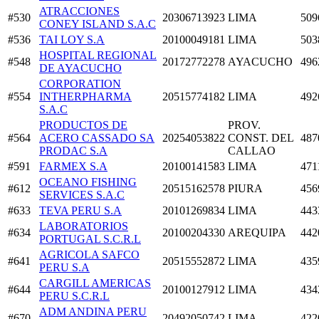
ATRACCIONES
#530
20306713923
LIMA
509
CONEY ISLAND S.A.C
#536
TAI LOY S.A
20100049181
LIMA
503
HOSPITAL REGIONAL
#548
20172772278
AYACUCHO
496
DE AYACUCHO
CORPORATION
#554
INTHERPHARMA
20515774182
LIMA
492
S.A.C
PRODUCTOS DE
PROV.
#564
ACERO CASSADO SA
20254053822
CONST. DEL
487
PRODAC S.A
CALLAO
#591
FARMEX S.A
20100141583
LIMA
471
OCEANO FISHING
#612
20515162578
PIURA
456
SERVICES S.A.C
#633
TEVA PERU S.A
20101269834
LIMA
443
LABORATORIOS
#634
20100204330
AREQUIPA
442
PORTUGAL S.C.R.L
AGRICOLA SAFCO
#641
20515552872
LIMA
435
PERU S.A
CARGILL AMERICAS
#644
20100127912
LIMA
434
PERU S.C.R.L
ADM ANDINA PERU
#670
20492050742
LIMA
422