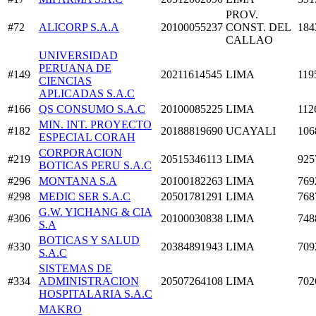
PROV.
#72
ALICORP S.A.A
20100055237
CONST. DEL
184
CALLAO
UNIVERSIDAD
PERUANA DE
#149
20211614545
LIMA
119
CIENCIAS
APLICADAS S.A.C
#166
QS CONSUMO S.A.C
20100085225
LIMA
112
MIN. INT. PROYECTO
#182
20188819690
UCAYALI
106
ESPECIAL CORAH
CORPORACION
#219
20515346113
LIMA
925
BOTICAS PERU S.A.C
#296
MONTANA S.A
20100182263
LIMA
769
#298
MEDIC SER S.A.C
20501781291
LIMA
768
G.W. YICHANG & CIA
#306
20100030838
LIMA
748
S.A
BOTICAS Y SALUD
#330
20384891943
LIMA
709
S.A.C
SISTEMAS DE
#334
ADMINISTRACION
20507264108
LIMA
702
HOSPITALARIA S.A.C
MAKRO