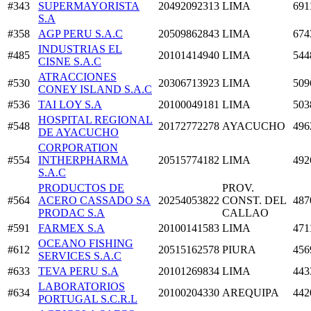
#343
SUPERMAYORISTA
20492092313
LIMA
691
S.A
#358
AGP PERU S.A.C
20509862843
LIMA
674
INDUSTRIAS EL
#485
20101414940
LIMA
544
CISNE S.A.C
ATRACCIONES
#530
20306713923
LIMA
509
CONEY ISLAND S.A.C
#536
TAI LOY S.A
20100049181
LIMA
503
HOSPITAL REGIONAL
#548
20172772278
AYACUCHO
496
DE AYACUCHO
CORPORATION
#554
INTHERPHARMA
20515774182
LIMA
492
S.A.C
PRODUCTOS DE
PROV.
#564
ACERO CASSADO SA
20254053822
CONST. DEL
487
PRODAC S.A
CALLAO
#591
FARMEX S.A
20100141583
LIMA
471
OCEANO FISHING
#612
20515162578
PIURA
456
SERVICES S.A.C
#633
TEVA PERU S.A
20101269834
LIMA
443
LABORATORIOS
#634
20100204330
AREQUIPA
442
PORTUGAL S.C.R.L