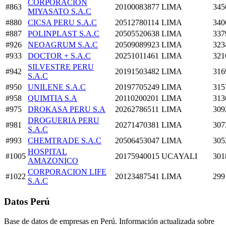
CORPORACION
#863
20100083877
LIMA
345
MIYASATO S.A.C
#880
CICSA PERU S.A.C
20512780114
LIMA
340
#887
POLINPLAST S.A.C
20505520638
LIMA
337
#926
NEOAGRUM S.A.C
20509089923
LIMA
323
#933
DOCTOR + S.A.C
20251011461
LIMA
321
SILVESTRE PERU
#942
20191503482
LIMA
316
S.A.C
#950
UNILENE S.A.C
20197705249
LIMA
315
#958
QUIMTIA S.A
20110200201
LIMA
313
#975
DROKASA PERU S.A
20262786511
LIMA
309
DROGUERIA PERU
#981
20271470381
LIMA
307
S.A.C
#993
CHEMTRADE S.A.C
20506453047
LIMA
305
HOSPITAL
#1005
20175940015
UCAYALI
301
AMAZONICO
CORPORACION LIFE
#1022
20123487541
LIMA
299
S.A.C
Datos Perú
Base de datos de empresas en Perú. Información actualizada sobre