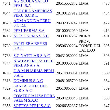
AGRICOLA SAFCO
#641
20515552872
LIMA
435
PERU S.A
CARGILL AMERICAS
#644
20100127912
LIMA
434
PERU S.C.R.L
ADM ANDINA PERU
#670
20492050742
LIMA
422
S.C.R.L
#682
PERUFARMA S.A
20100052050
LIMA
416
#716
NORTFARMA S.A.C
20399497257
PIURA
401
PROV.
PAPELERA REYES
#730
20506392234
CONST. DEL
395
S.A.C
CALLAO
#738
S.G NATCLAR S.A.C
20431080002
LIMA
393
A W FABER CASTELL
#744
20100050359
LIMA
391
PERUANA S.A
D & M PHARMA PERU
#798
20514898961
LIMA
369
S.A.C
#816
DOMINUS S.A.C
20481065799
LIMA
364
SANTA SOFIA DEL
#829
20510865627
LIMA
359
SUR S.A.C
COMERCIALIZADORA
#851
20504208843
LIMA
350
SALEM S.A.C
#856
SOFTYS PERU S.A.C
20266352337
LIMA
347