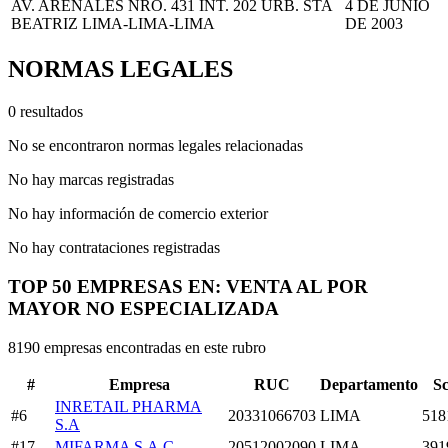
AV. ARENALES NRO. 431 INT. 202 URB. STA
4 DE JUNIO
BEATRIZ LIMA-LIMA-LIMA
DE 2003
NORMAS LEGALES
0 resultados
No se encontraron normas legales relacionadas
No hay marcas registradas
No hay información de comercio exterior
No hay contrataciones registradas
TOP 50 EMPRESAS EN: VENTA AL POR
MAYOR NO ESPECIALIZADA
8190 empresas encontradas en este rubro
#
Empresa
RUC
Departamento
S
INRETAIL PHARMA
#6
20331066703
LIMA
518
S.A
#17
MIFARMA S.A.C
20512002090
LIMA
391