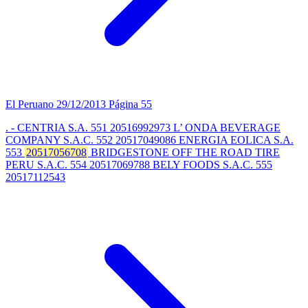
El Peruano
29/12/2013
Página 55
. - CENTRIA S.A. 551 20516992973 L’ ONDA BEVERAGE
COMPANY S.A.C. 552 20517049086 ENERGIA EOLICA S.A.
553
20517056708
BRIDGESTONE OFF THE ROAD TIRE
PERU S.A.C. 554 20517069788 BELY FOODS S.A.C. 555
20517112543