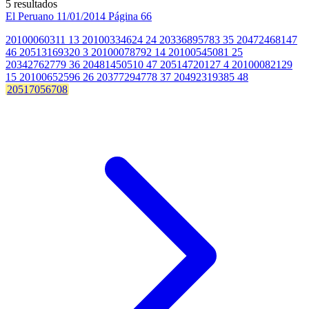
5 resultados
El Peruano
11/01/2014
Página 66
20100060311 13 20100334624 24 20336895783 35 20472468147
46 20513169320 3 20100078792 14 20100545081 25
20342762779 36 20481450510 47 20514720127 4 20100082129
15 20100652596 26 20377294778 37 20492319385 48
20517056708