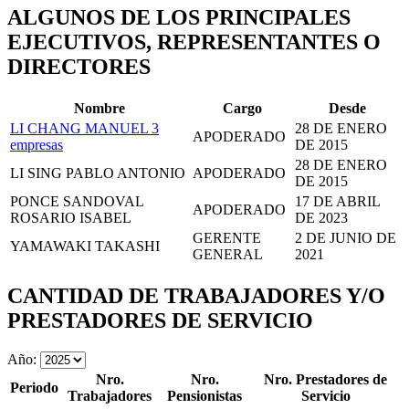
ALGUNOS DE LOS PRINCIPALES
EJECUTIVOS, REPRESENTANTES O
DIRECTORES
Nombre
Cargo
Desde
LI CHANG MANUEL
3
28 DE ENERO
APODERADO
empresas
DE 2015
28 DE ENERO
LI SING PABLO ANTONIO
APODERADO
DE 2015
PONCE SANDOVAL
17 DE ABRIL
APODERADO
ROSARIO ISABEL
DE 2023
GERENTE
2 DE JUNIO DE
YAMAWAKI TAKASHI
GENERAL
2021
CANTIDAD DE TRABAJADORES Y/O
PRESTADORES DE SERVICIO
Año:
Nro.
Nro.
Nro. Prestadores de
Periodo
Trabajadores
Pensionistas
Servicio