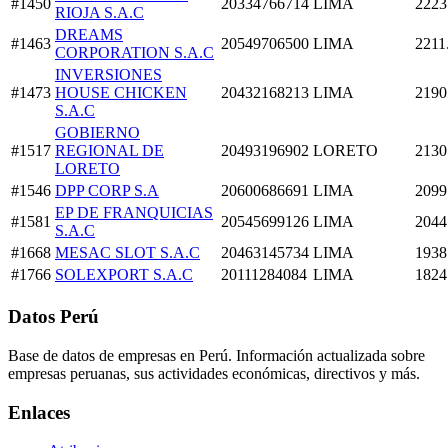
#1450
20334766714
LIMA
2223
RIOJA S.A.C
DREAMS
#1463
20549706500
LIMA
2211
CORPORATION S.A.C
INVERSIONES
#1473
HOUSE CHICKEN
20432168213
LIMA
2190
S.A.C
GOBIERNO
#1517
REGIONAL DE
20493196902
LORETO
2130
LORETO
#1546
DPP CORP S.A
20600686691
LIMA
2099
EP DE FRANQUICIAS
#1581
20545699126
LIMA
2044
S.A.C
#1668
MESAC SLOT S.A.C
20463145734
LIMA
1938
#1766
SOLEXPORT S.A.C
20111284084
LIMA
1824
Datos Perú
Base de datos de empresas en Perú. Información actualizada sobre
empresas peruanas, sus actividades económicas, directivos y más.
Enlaces