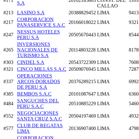
#171
20102185863
CONST. DEL
1101
S.A
CALLAO
#213
LASINO S.A
20388829452
LIMA
9413
CORPORACION
#217
20166018022
LIMA
9321
PANASERVICE S.A.C
NESSUS HOTELES
#247
20505670443
LIMA
8544
PERU S.A
INVERSIONES
#265
NACIONALES DE
20114803228
LIMA
8178
TURISMO S.A
#303
CINDEL S.A
20543722309
LIMA
7608
#321
CINCO MILLAS S.A.C
20509076945
LIMA
7287
OPERACIONES
#337
ARCOS DORADOS
20376289215
LIMA
6992
DE PERU S.A
#385
BEMBOS S.A.C
20101087647
LIMA
6360
SANGUCHES DEL
#484
20510885229
LIMA
5460
PERU S.A.C
NEGOCIACIONES
#552
20504197469
LIMA
4932
SANTA CRUZ S.A.C
CLUB DE REGATAS
#577
20136907400
LIMA
4798
LIMA
CORPORACION