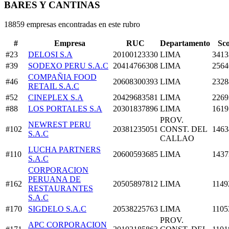
BARES Y CANTINAS
18859 empresas encontradas en este rubro
#
Empresa
RUC
Departamento
Sc
#23
DELOSI S.A
20100123330
LIMA
3413
#39
SODEXO PERU S.A.C
20414766308
LIMA
2564
COMPAÑIA FOOD
#46
20608300393
LIMA
2328
RETAIL S.A.C
#52
CINEPLEX S.A
20429683581
LIMA
2269
#88
LOS PORTALES S.A
20301837896
LIMA
1619
PROV.
NEWREST PERU
#102
20381235051
CONST. DEL
1463
S.A.C
CALLAO
LUCHA PARTNERS
#110
20600593685
LIMA
1437
S.A.C
CORPORACION
PERUANA DE
#162
20505897812
LIMA
1149
RESTAURANTES
S.A.C
#170
SIGDELO S.A.C
20538225763
LIMA
1105
PROV.
APC CORPORACION