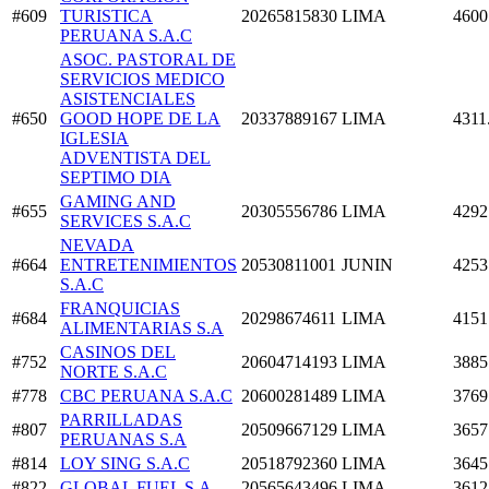
#609
TURISTICA
20265815830
LIMA
4600
PERUANA S.A.C
ASOC. PASTORAL DE
SERVICIOS MEDICO
ASISTENCIALES
#650
GOOD HOPE DE LA
20337889167
LIMA
4311
IGLESIA
ADVENTISTA DEL
SEPTIMO DIA
GAMING AND
#655
20305556786
LIMA
4292
SERVICES S.A.C
NEVADA
#664
ENTRETENIMIENTOS
20530811001
JUNIN
4253
S.A.C
FRANQUICIAS
#684
20298674611
LIMA
4151
ALIMENTARIAS S.A
CASINOS DEL
#752
20604714193
LIMA
3885
NORTE S.A.C
#778
CBC PERUANA S.A.C
20600281489
LIMA
3769
PARRILLADAS
#807
20509667129
LIMA
3657
PERUANAS S.A
#814
LOY SING S.A.C
20518792360
LIMA
3645
#822
GLOBAL FUEL S.A
20565643496
LIMA
3612