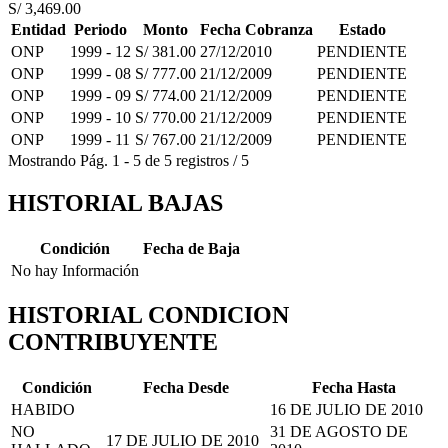
S/ 3,469.00
Entidad
Periodo
Monto
Fecha Cobranza
Estado
ONP
1999 - 12
S/ 381.00
27/12/2010
PENDIENTE
ONP
1999 - 08
S/ 777.00
21/12/2009
PENDIENTE
ONP
1999 - 09
S/ 774.00
21/12/2009
PENDIENTE
ONP
1999 - 10
S/ 770.00
21/12/2009
PENDIENTE
ONP
1999 - 11
S/ 767.00
21/12/2009
PENDIENTE
Mostrando
Pág.
1
-
5
de
5
registros
/
5
HISTORIAL BAJAS
Condición
Fecha de Baja
No hay Información
HISTORIAL CONDICION
CONTRIBUYENTE
Condición
Fecha Desde
Fecha Hasta
HABIDO
16 DE JULIO DE 2010
NO
31 DE AGOSTO DE
17 DE JULIO DE 2010