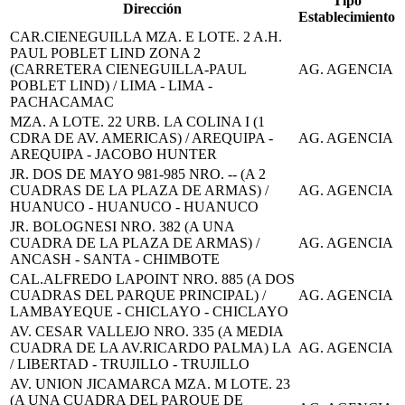
Tipo
Dirección
Establecimiento
CAR.CIENEGUILLA MZA. E LOTE. 2 A.H.
PAUL POBLET LIND ZONA 2
(CARRETERA CIENEGUILLA-PAUL
AG. AGENCIA
POBLET LIND) / LIMA - LIMA -
PACHACAMAC
MZA. A LOTE. 22 URB. LA COLINA I (1
CDRA DE AV. AMERICAS) / AREQUIPA -
AG. AGENCIA
AREQUIPA - JACOBO HUNTER
JR. DOS DE MAYO 981-985 NRO. -- (A 2
CUADRAS DE LA PLAZA DE ARMAS) /
AG. AGENCIA
HUANUCO - HUANUCO - HUANUCO
JR. BOLOGNESI NRO. 382 (A UNA
CUADRA DE LA PLAZA DE ARMAS) /
AG. AGENCIA
ANCASH - SANTA - CHIMBOTE
CAL.ALFREDO LAPOINT NRO. 885 (A DOS
CUADRAS DEL PARQUE PRINCIPAL) /
AG. AGENCIA
LAMBAYEQUE - CHICLAYO - CHICLAYO
AV. CESAR VALLEJO NRO. 335 (A MEDIA
CUADRA DE LA AV.RICARDO PALMA) LA
AG. AGENCIA
/ LIBERTAD - TRUJILLO - TRUJILLO
AV. UNION JICAMARCA MZA. M LOTE. 23
(A UNA CUADRA DEL PARQUE DE