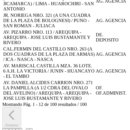
AG. AGENCIA
JICAMARCA) / LIMA - HUAROCHIRI - SAN
ANTONIO
JR. NORIEGA NRO. 321 (A UNA CUADRA
DE LA PLAZA DE BOLOGNESI) / PUNO -
AG. AGENCIA
SAN ROMAN - JULIACA
AV. PIZARRO NRO. 113 / AREQUIPA -
DE.
AREQUIPA - JOSE LUIS BUSTAMANTE Y
DEPOSITO
RIVERO
CAL.FERMIN DEL CASTILLO NRO. 263 (A
DOS CUADRAS DE LA PLAZA DE ARMAS)
AG. AGENCIA
/ ICA - NASCA - NASCA
AV. MARISCAL CASTILLA MZA. 36 LOTE.
6 A.H. LA VICTORIA / JUNIN - HUANCAYO
AG. AGENCIA
- EL TAMBO
AV. DANIEL ALCIDES CARRION NRO. 271
LA PAMPILLA (A 1/2 CDRA DEL OVALO
OF.
DEL AVELINO) / AREQUIPA - AREQUIPA -
OF.ADMINIST.
JOSE LUIS BUSTAMANTE Y RIVERO
Mostrando
Pág.
1
-
12
de
100
resultados
/
100
Anterior