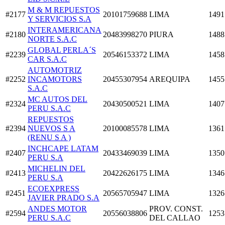
M & M REPUESTOS
#2177
20101759688
LIMA
1491
Y SERVICIOS S.A
INTERAMERICANA
#2180
20483998270
PIURA
1488
NORTE S.A.C
GLOBAL PERLA´S
#2239
20546153372
LIMA
1458
CAR S.A.C
AUTOMOTRIZ
#2252
INCAMOTORS
20455307954
AREQUIPA
1455
S.A.C
MC AUTOS DEL
#2324
20430500521
LIMA
1407
PERU S.A.C
REPUESTOS
#2394
NUEVOS S A
20100085578
LIMA
1361
(RENU S A )
INCHCAPE LATAM
#2407
20433469039
LIMA
1350
PERU S.A
MICHELIN DEL
#2413
20422626175
LIMA
1346
PERU S.A
ECOEXPRESS
#2451
20565705947
LIMA
1326
JAVIER PRADO S.A
ANDES MOTOR
PROV. CONST.
#2594
20556038806
1253
PERU S.A.C
DEL CALLAO