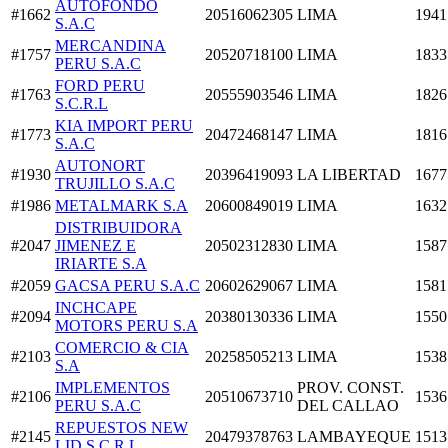
AUTOFONDO
#1662
20516062305
LIMA
1941
S.A.C
MERCANDINA
#1757
20520718100
LIMA
1833
PERU S.A.C
FORD PERU
#1763
20555903546
LIMA
1826
S.C.R.L
KIA IMPORT PERU
#1773
20472468147
LIMA
1816
S.A.C
AUTONORT
#1930
20396419093
LA LIBERTAD
1677
TRUJILLO S.A.C
#1986
METALMARK S.A
20600849019
LIMA
1632
DISTRIBUIDORA
#2047
JIMENEZ E
20502312830
LIMA
1587
IRIARTE S.A
#2059
GACSA PERU S.A.C
20602629067
LIMA
1581
INCHCAPE
#2094
20380130336
LIMA
1550
MOTORS PERU S.A
COMERCIO & CIA
#2103
20258505213
LIMA
1538
S.A
IMPLEMENTOS
PROV. CONST.
#2106
20510673710
1536
PERU S.A.C
DEL CALLAO
REPUESTOS NEW
#2145
20479378763
LAMBAYEQUE
1513
LID S.C.R.L