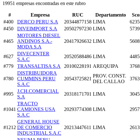
19951 empresas encontradas en este rubro
#
Empresa
RUC
Departamento
Sco
#400
DERCO PERU S.A
20344877158
LIMA
6235
#450
DIVEIMPORT S.A
20502797230
LIMA
5739
MOTORES DIESEL
#465
ANDINOS S.A.-
20417926632
LIMA
5608
MODA S.A
DIVECENTER
#627
20520588486
LIMA
4485
S.A.C
#779
TRANSALTISA S.A
20100228191
AREQUIPA
3768
DISTRIBUIDORA
PROV. CONST.
#780
CUMMINS PERU
20543725821
3763
DEL CALLAO
S.A.C
J.CH.COMERCIAL
#995
20318171701
LIMA
3045
S.A
TRACTO
#1041
CAMIONES USA
20293774308
LIMA
2957
S.A.C
GENERAL HOUSE
#1212
DE COMERCIO
20213447611
LIMA
2613
INDUSTRIAL S.A.C
NEUMA PERU