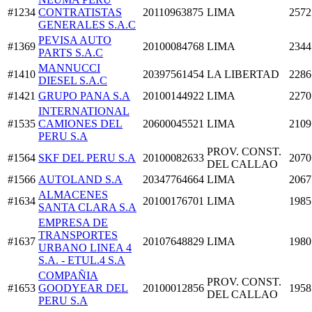
#1234
CONTRATISTAS
20110963875
LIMA
2572
GENERALES S.A.C
PEVISA AUTO
#1369
20100084768
LIMA
2344
PARTS S.A.C
MANNUCCI
#1410
20397561454
LA LIBERTAD
2286
DIESEL S.A.C
#1421
GRUPO PANA S.A
20100144922
LIMA
2270
INTERNATIONAL
#1535
CAMIONES DEL
20600045521
LIMA
2109
PERU S.A
PROV. CONST.
#1564
SKF DEL PERU S.A
20100082633
2070
DEL CALLAO
#1566
AUTOLAND S.A
20347764664
LIMA
2067
ALMACENES
#1634
20100176701
LIMA
1985
SANTA CLARA S.A
EMPRESA DE
TRANSPORTES
#1637
20107648829
LIMA
1980
URBANO LINEA 4
S.A. - ETUL.4 S.A
COMPAÑIA
PROV. CONST.
#1653
GOODYEAR DEL
20100012856
1958
DEL CALLAO
PERU S.A