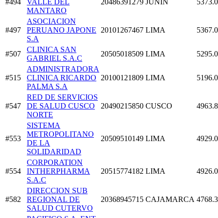
#494
VALLE DEL
20486391279
JUNIN
5373.
MANTARO
ASOCIACION
#497
PERUANO JAPONE
20101267467
LIMA
5367.
S.A
CLINICA SAN
#507
20505018509
LIMA
5295.
GABRIEL S.A.C
ADMINISTRADORA
#515
CLINICA RICARDO
20100121809
LIMA
5196.
PALMA S.A
RED DE SERVICIOS
#547
DE SALUD CUSCO
20490215850
CUSCO
4963.
NORTE
SISTEMA
METROPOLITANO
#553
20509510149
LIMA
4929.
DE LA
SOLIDARIDAD
CORPORATION
#554
INTHERPHARMA
20515774182
LIMA
4926.
S.A.C
DIRECCION SUB
#582
REGIONAL DE
20368945715
CAJAMARCA
4768.
SALUD CUTERVO