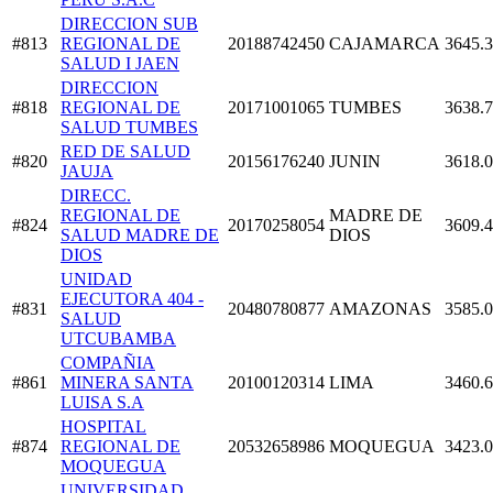
DIRECCION SUB
#813
REGIONAL DE
20188742450
CAJAMARCA
3645.
SALUD I JAEN
DIRECCION
#818
REGIONAL DE
20171001065
TUMBES
3638.
SALUD TUMBES
RED DE SALUD
#820
20156176240
JUNIN
3618.
JAUJA
DIRECC.
REGIONAL DE
MADRE DE
#824
20170258054
3609.
SALUD MADRE DE
DIOS
DIOS
UNIDAD
EJECUTORA 404 -
#831
20480780877
AMAZONAS
3585.
SALUD
UTCUBAMBA
COMPAÑIA
#861
MINERA SANTA
20100120314
LIMA
3460.
LUISA S.A
HOSPITAL
#874
REGIONAL DE
20532658986
MOQUEGUA
3423.
MOQUEGUA
UNIVERSIDAD