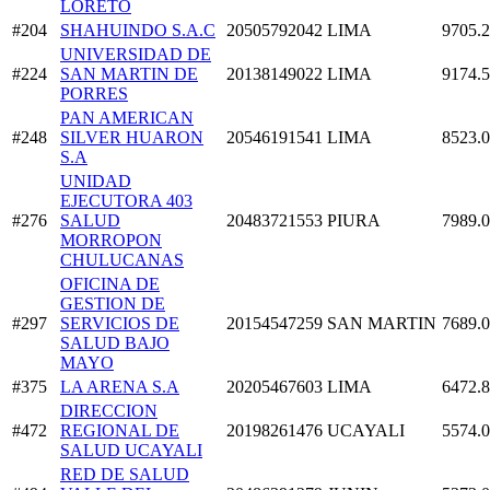
LORETO
#204
SHAHUINDO S.A.C
20505792042
LIMA
9705.
UNIVERSIDAD DE
#224
SAN MARTIN DE
20138149022
LIMA
9174.
PORRES
PAN AMERICAN
#248
SILVER HUARON
20546191541
LIMA
8523.
S.A
UNIDAD
EJECUTORA 403
#276
SALUD
20483721553
PIURA
7989.
MORROPON
CHULUCANAS
OFICINA DE
GESTION DE
#297
SERVICIOS DE
20154547259
SAN MARTIN
7689.
SALUD BAJO
MAYO
#375
LA ARENA S.A
20205467603
LIMA
6472.
DIRECCION
#472
REGIONAL DE
20198261476
UCAYALI
5574.
SALUD UCAYALI
RED DE SALUD