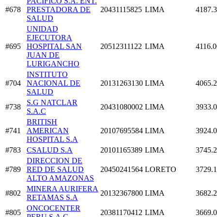
PACIFICO S.A. ENT.
#678
PRESTADORA DE
20431115825
LIMA
4187.
SALUD
UNIDAD
EJECUTORA
#695
HOSPITAL SAN
20512311122
LIMA
4116.0
JUAN DE
LURIGANCHO
INSTITUTO
#704
NACIONAL DE
20131263130
LIMA
4065.
SALUD
S.G NATCLAR
#738
20431080002
LIMA
3933.
S.A.C
BRITISH
#741
AMERICAN
20107695584
LIMA
3924.
HOSPITAL S.A
#783
CSALUD S.A
20101165389
LIMA
3745.
DIRECCION DE
#789
RED DE SALUD
20450241564
LORETO
3729.
ALTO AMAZONAS
MINERA AURIFERA
#802
20132367800
LIMA
3682.
RETAMAS S.A
ONCOCENTER
#805
20381170412
LIMA
3669.
PERU S.A.C