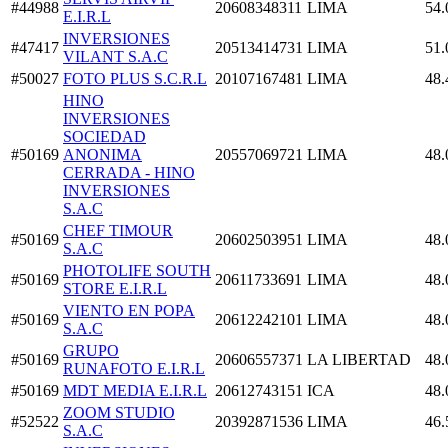
#44988
20608348311
LIMA
54.
E.I.R.L
INVERSIONES
#47417
20513414731
LIMA
51.
VILANT S.A.C
#50027
FOTO PLUS S.C.R.L
20107167481
LIMA
48.
HINO
INVERSIONES
SOCIEDAD
#50169
ANONIMA
20557069721
LIMA
48.
CERRADA - HINO
INVERSIONES
S.A.C
CHEF TIMOUR
#50169
20602503951
LIMA
48.
S.A.C
PHOTOLIFE SOUTH
#50169
20611733691
LIMA
48.
STORE E.I.R.L
VIENTO EN POPA
#50169
20612242101
LIMA
48.
S.A.C
GRUPO
#50169
20606557371
LA LIBERTAD
48.
RUNAFOTO E.I.R.L
#50169
MDT MEDIA E.I.R.L
20612743151
ICA
48.
ZOOM STUDIO
#52522
20392871536
LIMA
46.
S.A.C