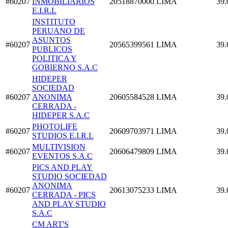
#60207
INMOBILIARIOS
20518870000
LIMA
39.
E.I.R.L
INSTITUTO
PERUANO DE
ASUNTOS
#60207
20565399561
LIMA
39.
PUBLICOS
POLITICA Y
GOBIERNO S.A.C
HIDEPER
SOCIEDAD
#60207
ANONIMA
20605584528
LIMA
39.
CERRADA -
HIDEPER S.A.C
PHOTOLIFE
#60207
20609703971
LIMA
39.
STUDIOS E.I.R.L
MULTIVISION
#60207
20606479809
LIMA
39.
EVENTOS S.A.C
PICS AND PLAY
STUDIO SOCIEDAD
ANONIMA
#60207
20613075233
LIMA
39.
CERRADA - PICS
AND PLAY STUDIO
S.A.C
CM ART'S