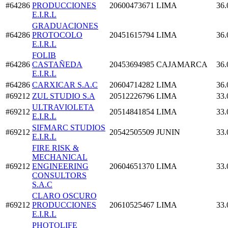
#64286
PRODUCCIONES
20600473671
LIMA
36.
E.I.R.L
GRADUACIONES
#64286
PROTOCOLO
20451615794
LIMA
36.
E.I.R.L
FOLIB
#64286
CASTAÑEDA
20453694985
CAJAMARCA
36.
E.I.R.L
#64286
CARXICAR S.A.C
20604714282
LIMA
36.
#69212
ZUL STUDIO S.A
20512226796
LIMA
33.
ULTRAVIOLETA
#69212
20514841854
LIMA
33.
E.I.R.L
SIFMARC STUDIOS
#69212
20542505509
JUNIN
33.
E.I.R.L
FIRE RISK &
MECHANICAL
#69212
ENGINEERING
20604651370
LIMA
33.
CONSULTORS
S.A.C
CLARO OSCURO
#69212
PRODUCCIONES
20610525467
LIMA
33.
E.I.R.L
PHOTOLIFE