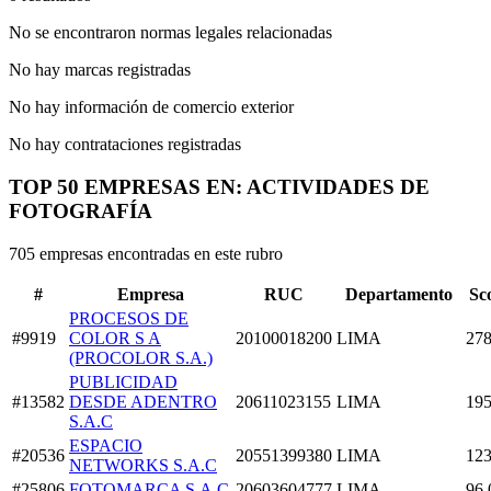
No se encontraron normas legales relacionadas
No hay marcas registradas
No hay información de comercio exterior
No hay contrataciones registradas
TOP 50 EMPRESAS EN: ACTIVIDADES DE
FOTOGRAFÍA
705 empresas encontradas en este rubro
#
Empresa
RUC
Departamento
Sc
PROCESOS DE
#9919
COLOR S A
20100018200
LIMA
278
(PROCOLOR S.A.)
PUBLICIDAD
#13582
DESDE ADENTRO
20611023155
LIMA
195
S.A.C
ESPACIO
#20536
20551399380
LIMA
123
NETWORKS S.A.C
#25806
FOTOMARCA S.A.C
20603604777
LIMA
96.