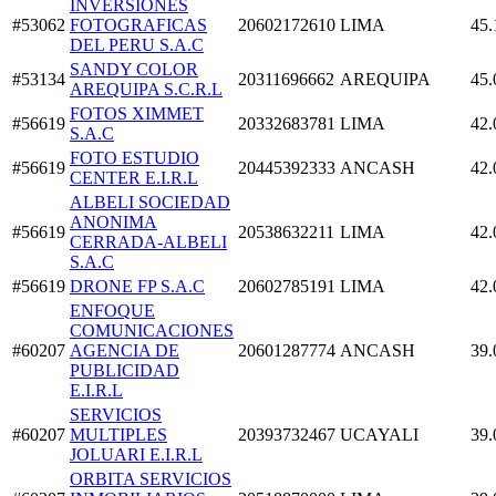
INVERSIONES
#53062
FOTOGRAFICAS
20602172610
LIMA
45.
DEL PERU S.A.C
SANDY COLOR
#53134
20311696662
AREQUIPA
45.
AREQUIPA S.C.R.L
FOTOS XIMMET
#56619
20332683781
LIMA
42.
S.A.C
FOTO ESTUDIO
#56619
20445392333
ANCASH
42.
CENTER E.I.R.L
ALBELI SOCIEDAD
ANONIMA
#56619
20538632211
LIMA
42.
CERRADA-ALBELI
S.A.C
#56619
DRONE FP S.A.C
20602785191
LIMA
42.
ENFOQUE
COMUNICACIONES
#60207
AGENCIA DE
20601287774
ANCASH
39.
PUBLICIDAD
E.I.R.L
SERVICIOS
#60207
MULTIPLES
20393732467
UCAYALI
39.
JOLUARI E.I.R.L
ORBITA SERVICIOS