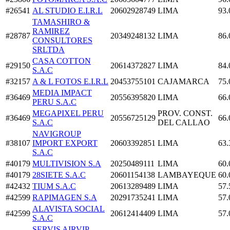
#26541
AL STUDIO E.I.R.L
20602928749
LIMA
93.
TAMASHIRO &
RAMIREZ
#28787
20349248132
LIMA
86.
CONSULTORES
SRLTDA
CASA COTTON
#29150
20614372827
LIMA
84.
S.A.C
#32157
A & L FOTOS E.I.R.L
20453755101
CAJAMARCA
75.
MEDIA IMPACT
#36469
20556395820
LIMA
66.
PERU S.A.C
MEGAPIXEL PERU
PROV. CONST.
#36469
20556725129
66.
S.A.C
DEL CALLAO
NAVIGROUP
#38107
IMPORT EXPORT
20603392851
LIMA
63.
S.A.C
#40179
MULTIVISION S.A
20250489111
LIMA
60.
#40179
28SIETE S.A.C
20601154138
LAMBAYEQUE
60.
#42432
TIUM S.A.C
20613289489
LIMA
57.
#42599
RAPIMAGEN S.A
20291735241
LIMA
57.
ALAVISTA SOCIAL
#42599
20612414409
LIMA
57.
S.A.C
SERVIS AIRVIP