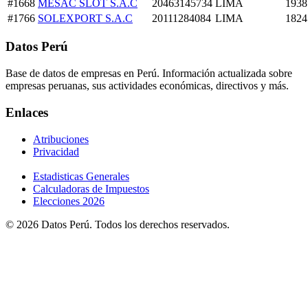
#1668
MESAC SLOT S.A.C
20463145734
LIMA
1938
#1766
SOLEXPORT S.A.C
20111284084
LIMA
1824
Datos Perú
Base de datos de empresas en Perú. Información actualizada sobre
empresas peruanas, sus actividades económicas, directivos y más.
Enlaces
Atribuciones
Privacidad
Estadisticas Generales
Calculadoras de Impuestos
Elecciones 2026
© 2026 Datos Perú. Todos los derechos reservados.