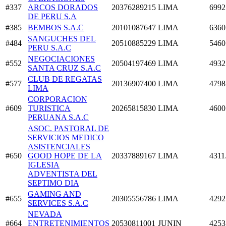
#337
ARCOS DORADOS
20376289215
LIMA
6992
DE PERU S.A
#385
BEMBOS S.A.C
20101087647
LIMA
6360
SANGUCHES DEL
#484
20510885229
LIMA
5460
PERU S.A.C
NEGOCIACIONES
#552
20504197469
LIMA
4932
SANTA CRUZ S.A.C
CLUB DE REGATAS
#577
20136907400
LIMA
4798
LIMA
CORPORACION
#609
TURISTICA
20265815830
LIMA
4600
PERUANA S.A.C
ASOC. PASTORAL DE
SERVICIOS MEDICO
ASISTENCIALES
#650
GOOD HOPE DE LA
20337889167
LIMA
4311
IGLESIA
ADVENTISTA DEL
SEPTIMO DIA
GAMING AND
#655
20305556786
LIMA
4292
SERVICES S.A.C
NEVADA
#664
ENTRETENIMIENTOS
20530811001
JUNIN
4253