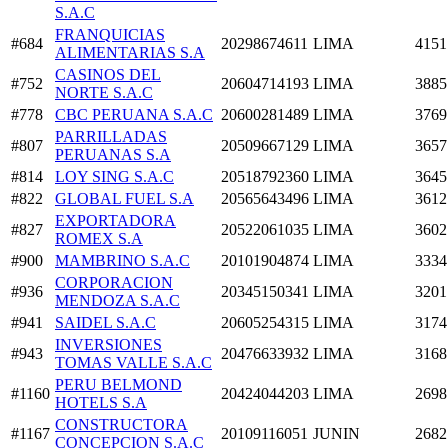
S.A.C
FRANQUICIAS
#684
20298674611
LIMA
4151
ALIMENTARIAS S.A
CASINOS DEL
#752
20604714193
LIMA
3885
NORTE S.A.C
#778
CBC PERUANA S.A.C
20600281489
LIMA
3769
PARRILLADAS
#807
20509667129
LIMA
3657
PERUANAS S.A
#814
LOY SING S.A.C
20518792360
LIMA
3645
#822
GLOBAL FUEL S.A
20565643496
LIMA
3612
EXPORTADORA
#827
20522061035
LIMA
3602
ROMEX S.A
#900
MAMBRINO S.A.C
20101904874
LIMA
3334
CORPORACION
#936
20345150341
LIMA
3201
MENDOZA S.A.C
#941
SAIDEL S.A.C
20605254315
LIMA
3174
INVERSIONES
#943
20476633932
LIMA
3168
TOMAS VALLE S.A.C
PERU BELMOND
#1160
20424044203
LIMA
2698
HOTELS S.A
CONSTRUCTORA
#1167
20109116051
JUNIN
2682
CONCEPCION S.A.C