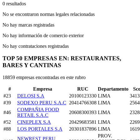
0 resultados
No se encontraron normas legales relacionadas
No hay marcas registradas
No hay información de comercio exterior
No hay contrataciones registradas
TOP 50 EMPRESAS EN: RESTAURANTES,
BARES Y CANTINAS
18859 empresas encontradas en este rubro
#
Empresa
RUC
Departamento
Sc
#23
DELOSI S.A
20100123330
LIMA
3413
#39
SODEXO PERU S.A.C
20414766308
LIMA
2564
COMPAÑIA FOOD
#46
20608300393
LIMA
2328
RETAIL S.A.C
#52
CINEPLEX S.A
20429683581
LIMA
2269
#88
LOS PORTALES S.A
20301837896
LIMA
1619
PROV.
NEWREST PERU