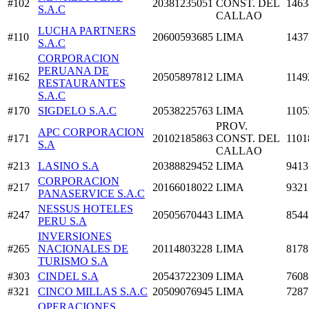
#102
20381235051
CONST. DEL
1463
S.A.C
CALLAO
LUCHA PARTNERS
#110
20600593685
LIMA
1437
S.A.C
CORPORACION
PERUANA DE
#162
20505897812
LIMA
1149
RESTAURANTES
S.A.C
#170
SIGDELO S.A.C
20538225763
LIMA
1105
PROV.
APC CORPORACION
#171
20102185863
CONST. DEL
1101
S.A
CALLAO
#213
LASINO S.A
20388829452
LIMA
9413
CORPORACION
#217
20166018022
LIMA
9321
PANASERVICE S.A.C
NESSUS HOTELES
#247
20505670443
LIMA
8544
PERU S.A
INVERSIONES
#265
NACIONALES DE
20114803228
LIMA
8178
TURISMO S.A
#303
CINDEL S.A
20543722309
LIMA
7608
#321
CINCO MILLAS S.A.C
20509076945
LIMA
7287
OPERACIONES