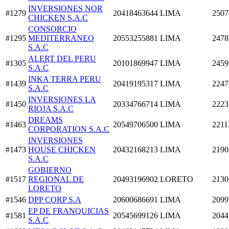
INVERSIONES NOR
#1279
20418463644
LIMA
2507
CHICKEN S.A.C
CONSORCIO
#1295
MEDITERRANEO
20553255881
LIMA
2478
S.A.C
ALERT DEL PERU
#1305
20101869947
LIMA
2459
S.A.C
INKA TERRA PERU
#1439
20419195317
LIMA
2247
S.A.C
INVERSIONES LA
#1450
20334766714
LIMA
2223
RIOJA S.A.C
DREAMS
#1463
20549706500
LIMA
2211
CORPORATION S.A.C
INVERSIONES
#1473
HOUSE CHICKEN
20432168213
LIMA
2190
S.A.C
GOBIERNO
#1517
REGIONAL DE
20493196902
LORETO
2130
LORETO
#1546
DPP CORP S.A
20600686691
LIMA
2099
EP DE FRANQUICIAS
#1581
20545699126
LIMA
2044
S.A.C