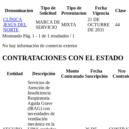
Tipo de
Tipo de
Fecha
Denominacion
Clase
Solicitud
Presentacion
Vigencia
CLÍNICA
21 DE
MARCA DE
JESÚS DEL
MIXTA
OCTUBRE
44
SERVICIO
NORTE
DE 2031
Mostrando
Pág.
1
-
1
de
1
resultados
/
1
No hay información de comercio exterior
CONTRATACIONES CON EL ESTADO
Monto
Fecha
Nro
Entidad
Descripción
Contratado
Suscripción
Contrat
Servicios de
Atención de
Insuficiencia
Respiratoria
Aguda Grave
(IRAG) con
necesidades de
ventilación
mecánica en la