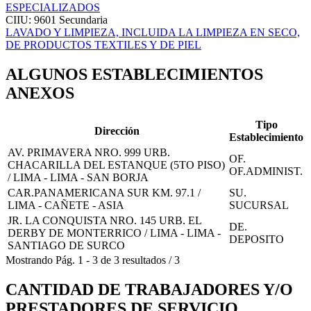
ESPECIALIZADOS
CIIU: 9601
Secundaria
LAVADO Y LIMPIEZA, INCLUIDA LA LIMPIEZA EN SECO,
DE PRODUCTOS TEXTILES Y DE PIEL
ALGUNOS ESTABLECIMIENTOS
ANEXOS
Tipo
Dirección
Establecimiento
AV. PRIMAVERA NRO. 999 URB.
OF.
CHACARILLA DEL ESTANQUE (5TO PISO)
OF.ADMINIST.
/ LIMA - LIMA - SAN BORJA
CAR.PANAMERICANA SUR KM. 97.1 /
SU.
LIMA - CAÑETE - ASIA
SUCURSAL
JR. LA CONQUISTA NRO. 145 URB. EL
DE.
DERBY DE MONTERRICO / LIMA - LIMA -
DEPOSITO
SANTIAGO DE SURCO
Mostrando
Pág.
1
-
3
de
3
resultados
/
3
CANTIDAD DE TRABAJADORES Y/O
PRESTADORES DE SERVICIO