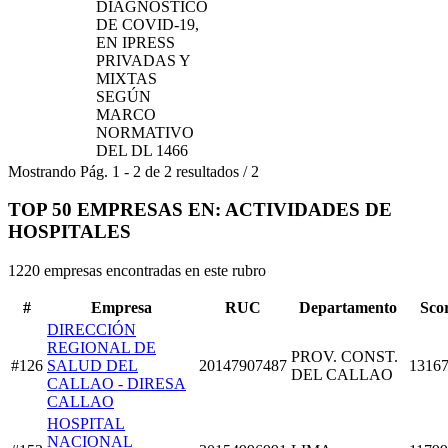
DIAGNOSTICO
DE COVID-19,
EN IPRESS
PRIVADAS Y
MIXTAS
SEGÚN
MARCO
NORMATIVO
DEL DL 1466
Mostrando
Pág.
1
-
2
de
2
resultados
/
2
TOP 50 EMPRESAS EN: ACTIVIDADES DE
HOSPITALES
1220 empresas encontradas en este rubro
#
Empresa
RUC
Departamento
Sco
DIRECCIÓN
REGIONAL DE
PROV. CONST.
#126
SALUD DEL
20147907487
13167
DEL CALLAO
CALLAO - DIRESA
CALLAO
HOSPITAL
NACIONAL