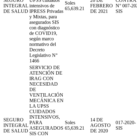
SEGURO
UPSS cuidados
26 DE
CONTRA
Soles
INTEGRAL
intensivos de
FEBRERO
N° 007-20
65,639.21
DE SALUD
IPRESS Privadas
DE 2021
SIS
y Mixtas, para
asegurados SIS
con diagnóstico
de COVID19,
según marco
normativo del
Decreto
Legislativo N°
1466
SERVICIO DE
ATENCIÓN DE
IRAG CON
NECESIDAD
DE
VENTILACIÓN
MECÁNICA EN
LA UPSS
CUIDADOS
INTENSIVOS,
SEGURO
14 DE
PARA
Soles
017-2020-
INTEGRAL
AGOSTO
ASEGURADOS
65,639.21
SIS
DE SALUD
DE 2020
SIS CON