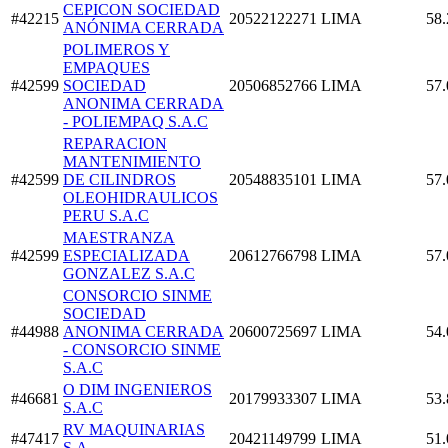
CEPICON SOCIEDAD
#42215
20522122271
LIMA
58.
ANÓNIMA CERRADA
POLIMEROS Y
EMPAQUES
#42599
SOCIEDAD
20506852766
LIMA
57.
ANONIMA CERRADA
- POLIEMPAQ S.A.C
REPARACION
MANTENIMIENTO
#42599
DE CILINDROS
20548835101
LIMA
57.
OLEOHIDRAULICOS
PERU S.A.C
MAESTRANZA
#42599
ESPECIALIZADA
20612766798
LIMA
57.
GONZALEZ S.A.C
CONSORCIO SINME
SOCIEDAD
#44988
ANONIMA CERRADA
20600725697
LIMA
54.
- CONSORCIO SINME
S.A.C
O DIM INGENIEROS
#46681
20179933307
LIMA
53.
S.A.C
RV MAQUINARIAS
#47417
20421149799
LIMA
51.
S.A