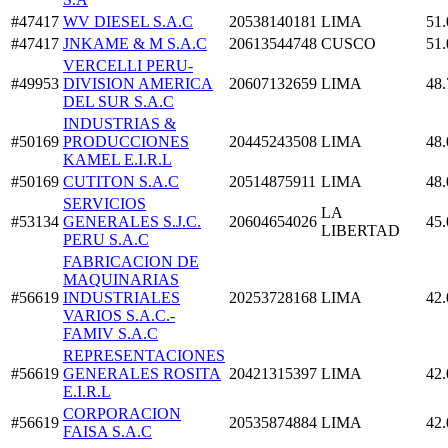
#47417
WV DIESEL S.A.C
20538140181
LIMA
51.
#47417
JNKAME & M S.A.C
20613544748
CUSCO
51.
VERCELLI PERU-
#49953
DIVISION AMERICA
20607132659
LIMA
48.
DEL SUR S.A.C
INDUSTRIAS &
#50169
PRODUCCIONES
20445243508
LIMA
48.
KAMEL E.I.R.L
#50169
CUTITON S.A.C
20514875911
LIMA
48.
SERVICIOS
LA
#53134
GENERALES S.J.C.
20604654026
45.
LIBERTAD
PERU S.A.C
FABRICACION DE
MAQUINARIAS
#56619
INDUSTRIALES
20253728168
LIMA
42.
VARIOS S.A.C.-
FAMIV S.A.C
REPRESENTACIONES
#56619
GENERALES ROSITA
20421315397
LIMA
42.
E.I.R.L
CORPORACION
#56619
20535874884
LIMA
42.
FAISA S.A.C