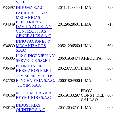
S.A.C
#33497
INDUMA S.A.C
20112123360
LIMA
72.
FABRICACIONES
MECANICAS-
ELECTRICAS
#34349
20129628601
LIMA
71.
DAVILA ACOSTA Y
CONTRATISTAS
GENERALES S.A.C
INNOVACIONES Y
#34839
MECANIZADOS
20521296560
LIMA
69.
S.A.C
U & C INGENIERIA Y
#36305
20601958474
AREQUIPA
66.
SERVICIOS S.C.R.L
PROMETAL ROCA
#36469
20523771371
LIMA
66.
HERMANOS E.I.R.L
JOYIM PROYECTOS
#37780
E INGENIERIA S.A.C.
20601804906
LIMA
64.
- JOYIM S.A.C
PROV.
METALMECANICA
#40168
20519133297
CONST. DEL
60.
REYMUNDO S.A.C
CALLAO
INDUSTRIAS
#40179
20512053751
LIMA
60.
QUINTEC S.A.C